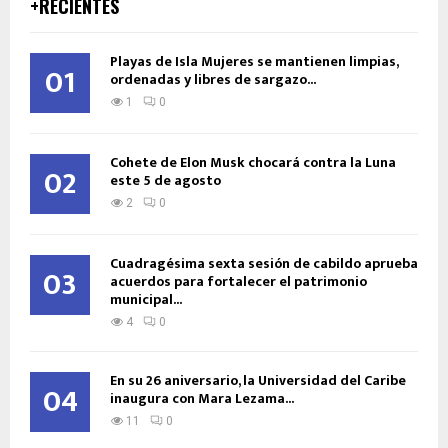
+RECIENTES
Playas de Isla Mujeres se mantienen limpias,
01
ordenadas y libres de sargazo...
1
0
Cohete de Elon Musk chocará contra la Luna
02
este 5 de agosto
2
0
Cuadragésima sexta sesión de cabildo aprueba
03
acuerdos para fortalecer el patrimonio
municipal...
4
0
En su 26 aniversario, la Universidad del Caribe
04
inaugura con Mara Lezama...
11
0