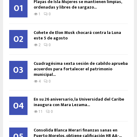
Playas de Isla Mujeres se mantienen limpias,
01
ordenadas y libres de sargazo...
1
0
Cohete de Elon Musk chocará contra la Luna
02
este 5 de agosto
2
0
Cuadragésima sexta sesión de cabildo aprueba
03
acuerdos para fortalecer el patrimonio
municipal...
4
0
En su 26 aniversario, la Universidad del Caribe
04
inaugura con Mara Lezama...
11
0
Consolida Blanca Merari finanzas sanas en
05
Puerto Morelos, obtiene calificación HR AA-...