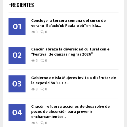
+RECIENTES
Concluye la tercera semana del curso de
01
verano “Ba’axlo’ob Paalalo’ob” en Isla...
3
0
Cancún abraza la diversidad cultural con el
02
“Festival de danzas negras 2026”
5
0
Gobierno de Isla Mujeres invita a disfrutar de
03
la exposición “Luz a...
8
0
Chacón refuerza acciones de desazolve de
04
pozos de absorción para prevenir
encharcamientos...
6
0