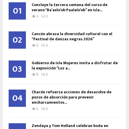
Concluye la tercera semana del curso de
01
verano “Ba’axlo’ob Paalalo’ob” en Isla...
3
0
Cancún abraza la diversidad cultural con el
02
“Festival de danzas negras 2026”
5
0
Gobierno de Isla Mujeres invita a disfrutar de
03
la exposición “Luz a...
8
0
Chacón refuerza acciones de desazolve de
04
pozos de absorción para prevenir
encharcamientos...
6
0
Zendaya y Tom Holland celebran boda en