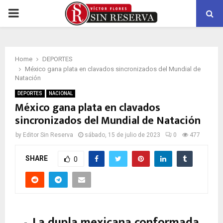
PRIMARY
MENU
Home
DEPORTES
México gana plata en clavados sincronizados del Mundial de
Natación
DEPORTES
NACIONAL
México gana plata en clavados
sincronizados del Mundial de Natación
by
Editor Sin Reserva
sábado, 15 de julio de 2023
0
477
SHARE
0
La dupla mexicana conformada