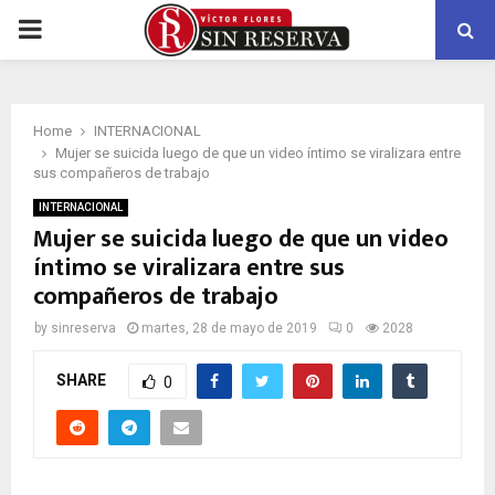
PRIMARY
MENU
Home
INTERNACIONAL
Mujer se suicida luego de que un video íntimo se viralizara entre
sus compañeros de trabajo
INTERNACIONAL
Mujer se suicida luego de que un video
íntimo se viralizara entre sus
compañeros de trabajo
by
sinreserva
martes, 28 de mayo de 2019
0
2028
SHARE
0