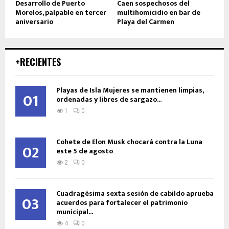
Desarrollo de Puerto
Caen sospechosos del
Morelos, palpable en tercer
multihomicidio en bar de
aniversario
Playa del Carmen
+RECIENTES
Playas de Isla Mujeres se mantienen limpias,
01
ordenadas y libres de sargazo...
1
0
Cohete de Elon Musk chocará contra la Luna
02
este 5 de agosto
2
0
Cuadragésima sexta sesión de cabildo aprueba
03
acuerdos para fortalecer el patrimonio
municipal...
4
0