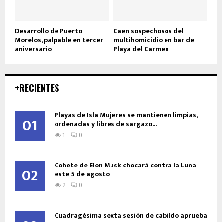
Desarrollo de Puerto
Caen sospechosos del
Morelos, palpable en tercer
multihomicidio en bar de
aniversario
Playa del Carmen
+RECIENTES
Playas de Isla Mujeres se mantienen limpias,
01
ordenadas y libres de sargazo...
1
0
Cohete de Elon Musk chocará contra la Luna
02
este 5 de agosto
2
0
Cuadragésima sexta sesión de cabildo aprueba