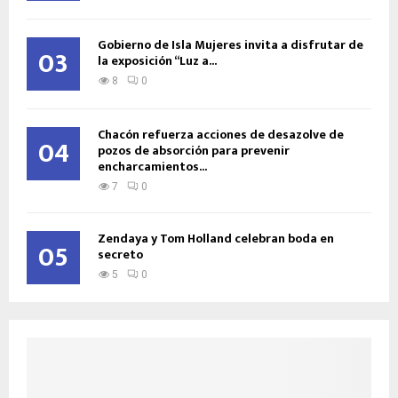
Gobierno de Isla Mujeres invita a disfrutar de
03
la exposición “Luz a...
8
0
Chacón refuerza acciones de desazolve de
04
pozos de absorción para prevenir
encharcamientos...
7
0
Zendaya y Tom Holland celebran boda en
05
secreto
5
0