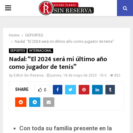
PRIMARY
MENU
Home
DEPORTES
Nadal: “El 2024 será mi último año como jugador de tenis”
DEPORTES
INTERNACIONAL
Nadal: “El 2024 será mi último año
como jugador de tenis”
by
Editor Sin Reserva
jueves, 18 de mayo de 2023
0
852
SHARE
0
Con toda su familia presente en la