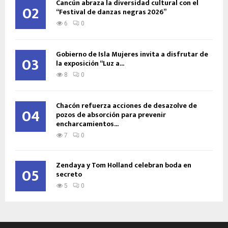
Cancún abraza la diversidad cultural con el
02
“Festival de danzas negras 2026”
6
0
Gobierno de Isla Mujeres invita a disfrutar de
03
la exposición “Luz a...
8
0
Chacón refuerza acciones de desazolve de
04
pozos de absorción para prevenir
encharcamientos...
7
0
Zendaya y Tom Holland celebran boda en
05
secreto
5
0