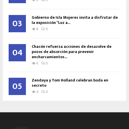
6
0
Gobierno de Isla Mujeres invita a disfrutar de
03
la exposición “Luz a...
8
0
Chacón refuerza acciones de desazolve de
04
pozos de absorción para prevenir
encharcamientos...
6
0
Zendaya y Tom Holland celebran boda en
05
secreto
4
0