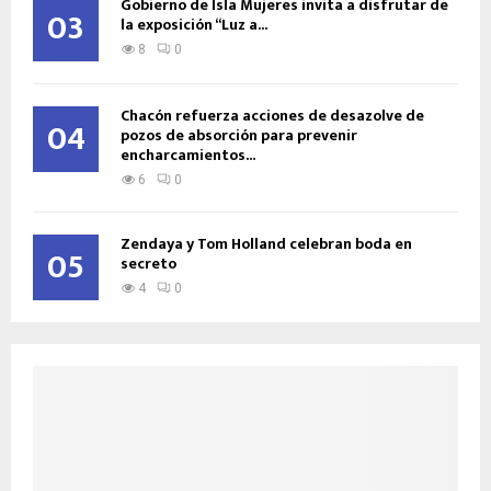
Gobierno de Isla Mujeres invita a disfrutar de
03
la exposición “Luz a...
8
0
Chacón refuerza acciones de desazolve de
04
pozos de absorción para prevenir
encharcamientos...
6
0
Zendaya y Tom Holland celebran boda en
05
secreto
4
0