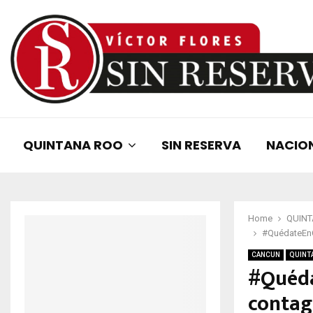
QUINTANA ROO
SIN RESERVA
NACIO
Home
QUIN
#QuédateEnC
CANCUN
QUINT
#Quéda
contag