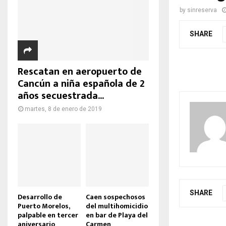
by
sinreserva
SHARE
Rescatan en aeropuerto de
Cancún a niña española de 2
años secuestrada...
martes, 8 de enero de 2019
SHARE
Desarrollo de
Caen sospechosos
Puerto Morelos,
del multihomicidio
palpable en tercer
en bar de Playa del
aniversario
Carmen