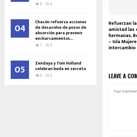
8
0
Chacón refuerza acciones
Refuerzan l
04
de desazolve de pozos de
amistad las 
absorción para prevenir
hermanas, B
encharcamientos...
– Isla Mujer
7
0
intercambio 
Zendaya y Tom Holland
05
celebran boda en secreto
LEAVE A CO
5
0