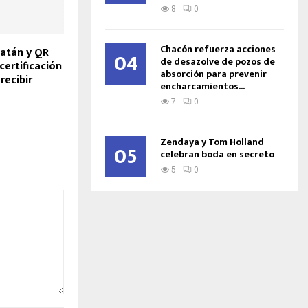
8
0
Chacón refuerza acciones
atán y QR
04
de desazolve de pozos de
certificación
absorción para prevenir
recibir
encharcamientos...
7
0
Zendaya y Tom Holland
05
celebran boda en secreto
5
0