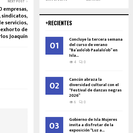
NEXT POST
0 empresas,
 sindicatos,
e servicios,
+RECIENTES
 exhorto de
rlos Joaquín
Concluye la tercera semana
01
del curso de verano
“Ba’axlo’ob Paalalo’ob” en
Isla...
4
0
Cancún abraza la
02
diversidad cultural con el
“Festival de danzas negras
2026”
6
0
Gobierno de Isla Mujeres
03
invita a disfrutar de la
exposición “Luz a...