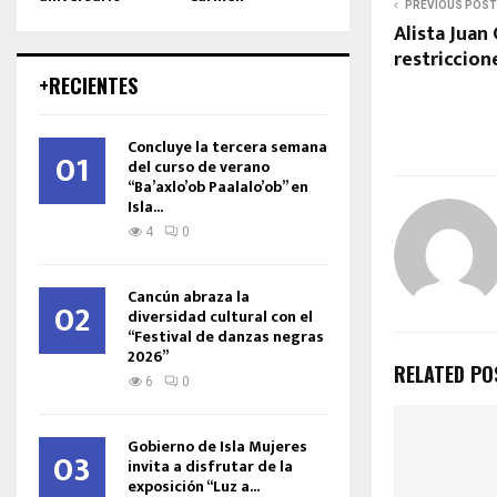
PREVIOUS POST
Alista Juan 
restriccion
+RECIENTES
Concluye la tercera semana
01
del curso de verano
“Ba’axlo’ob Paalalo’ob” en
Isla...
4
0
Cancún abraza la
02
diversidad cultural con el
“Festival de danzas negras
2026”
RELATED PO
6
0
Gobierno de Isla Mujeres
03
invita a disfrutar de la
exposición “Luz a...