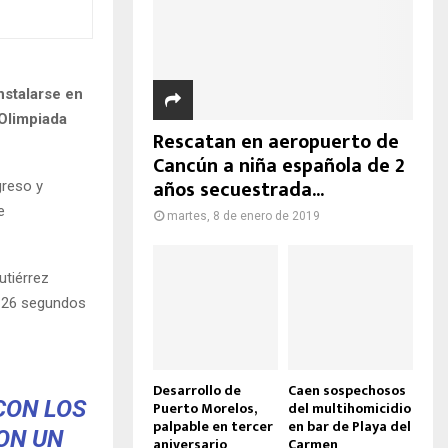
nstalarse en
 Olimpiada
Rescatan en aeropuerto de
Cancún a niña española de 2
años secuestrada...
greso y
e
martes, 8 de enero de 2019
utiérrez
, 26 segundos
Desarrollo de
Caen sospechosos
CON LOS
Puerto Morelos,
del multihomicidio
palpable en tercer
en bar de Playa del
ON UN
aniversario
Carmen