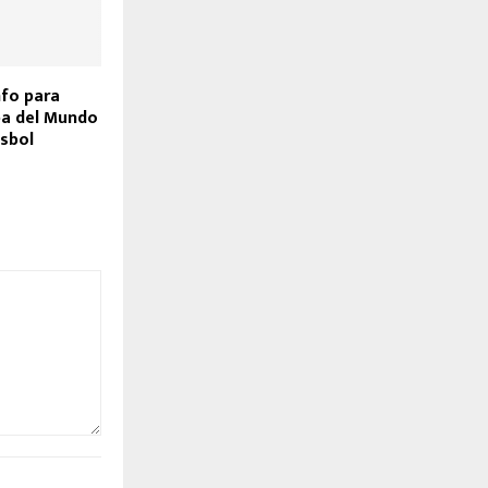
nfo para
pa del Mundo
isbol