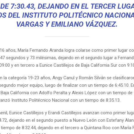
DE 7:30.43, DEJANDO EN EL TERCER LUG
S DEL INSTITUTO POLITÉCNICO NACIONA
VARGAS Y EMILIANO VÁZQUEZ.
-16 años, María Fernando Aranda logra colarse como primer lugar c
 47 segundos y 73 milésimas, dejando en el segundo lugar a Ferna
09:00 y en tercero a Eunice Castillejos de Baja California Sur con 9:1
n la categoría 19-23 años, Angy Canul y Román Silván se clasificaron
segundo mejor equipo, luego de finalizar con un tiempo de 6:45.10. En
aja California con Adolfo Peralta y Alexis López con un tiempo de 6
vanzó Instituto Politécnico Nacional con un tiempo de 8:35.13.
nil, Eunice Castillejos y Erandi Castillejos avanzan como primer lug
4.72, dejando en el segundo puesto a Nuevo León con Estefany Alaní
 tiempo de 8:32.44, dejando en el tercero a Quintana Roo con María