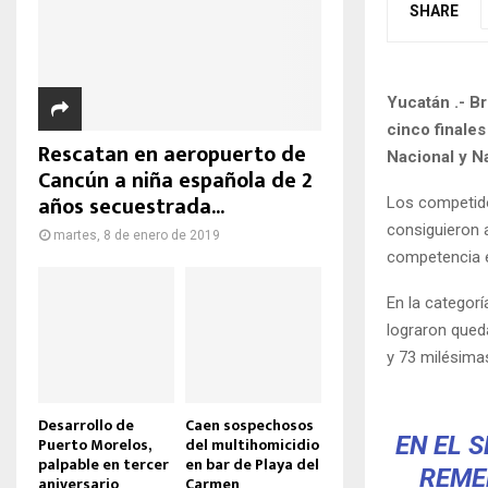
SHARE
Yucatán .- B
cinco finales
Rescatan en aeropuerto de
Nacional y N
Cancún a niña española de 2
años secuestrada...
Los competido
consiguieron a
martes, 8 de enero de 2019
competencia e
En la categorí
lograron qued
y 73 milésima
Desarrollo de
Caen sospechosos
EN EL 
Puerto Morelos,
del multihomicidio
palpable en tercer
en bar de Playa del
REME
aniversario
Carmen