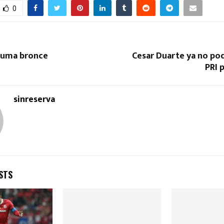
0
suma bronce
Cesar Duarte ya no pod
PRI p
sinreserva
STS