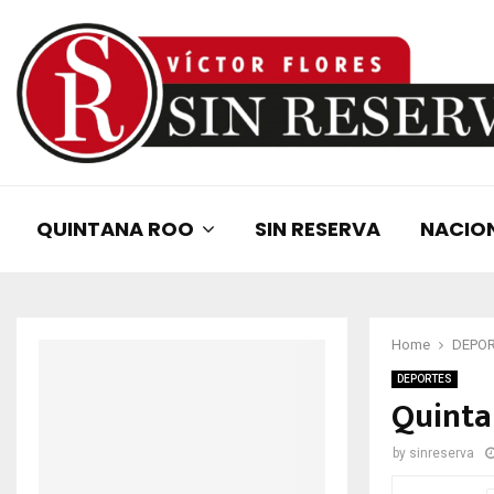
QUINTANA ROO
SIN RESERVA
NACIO
Home
DEPO
DEPORTES
Quinta
by
sinreserva