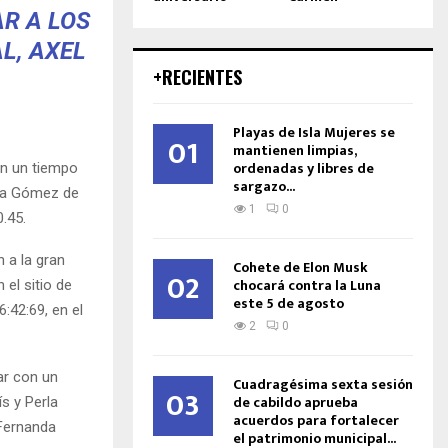
AR A LOS
L, AXEL
+RECIENTES
Playas de Isla Mujeres se
01
mantienen limpias,
ordenadas y libres de
on un tiempo
sargazo...
nda Gómez de
1
0
0.45.
 a la gran
Cohete de Elon Musk
02
chocará contra la Luna
 el sitio de
este 5 de agosto
:42:69, en el
2
0
ar con un
Cuadragésima sexta sesión
03
de cabildo aprueba
s y Perla
acuerdos para fortalecer
 Fernanda
el patrimonio municipal...