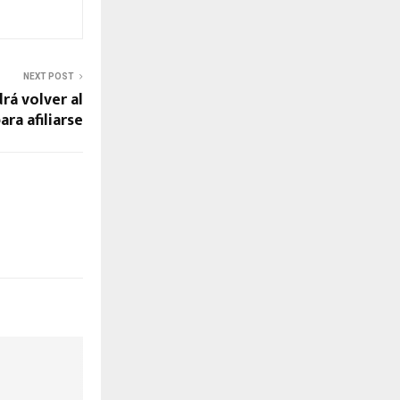
NEXT POST
rá volver al
ara afiliarse