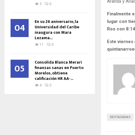
Aranda y Aria
3
0
Finalmente en
En su 26 aniversario, la
lugar con ti
04
Universidad del Caribe
Roo con 8:14
inaugura con Mara
Lezama...
Este viernes 
11
0
quintanarroe
Consolida Blanca Merari
05
finanzas sanas en Puerto
Morelos, obtiene
calificación HR AA-...
4
0
DESTACADAS