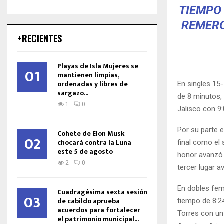
TIEMPO 
REMERO
+RECIENTES
Playas de Isla Mujeres se
01
mantienen limpias,
ordenadas y libres de
En singles 15
sargazo...
de 8 minutos,
1
0
Jalisco con 9:
Por su parte e
Cohete de Elon Musk
02
chocará contra la Luna
final como el 
este 5 de agosto
honor avanzó B
2
0
tercer lugar a
En dobles feme
Cuadragésima sexta sesión
03
de cabildo aprueba
tiempo de 8:2
acuerdos para fortalecer
Torres con un
el patrimonio municipal...