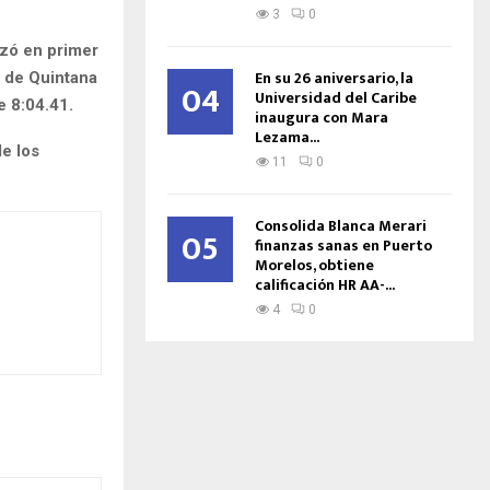
3
0
izó en primer
En su 26 aniversario, la
n de Quintana
04
Universidad del Caribe
 8:04.41.
inaugura con Mara
Lezama...
de los
11
0
Consolida Blanca Merari
05
finanzas sanas en Puerto
Morelos, obtiene
calificación HR AA-...
4
0