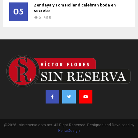
Zendaya y Tom Holland celebran boda en
05
secreto
5
0
@2026 - sinreserva.com.mx. All Right Reserved. Designed and Developed by
PenciDesign