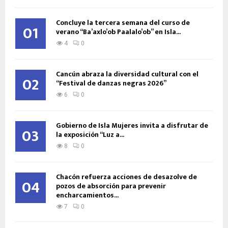
Concluye la tercera semana del curso de
01
verano “Ba’axlo’ob Paalalo’ob” en Isla...
4
0
Cancún abraza la diversidad cultural con el
02
“Festival de danzas negras 2026”
6
0
Gobierno de Isla Mujeres invita a disfrutar de
03
la exposición “Luz a...
8
0
Chacón refuerza acciones de desazolve de
04
pozos de absorción para prevenir
encharcamientos...
7
0