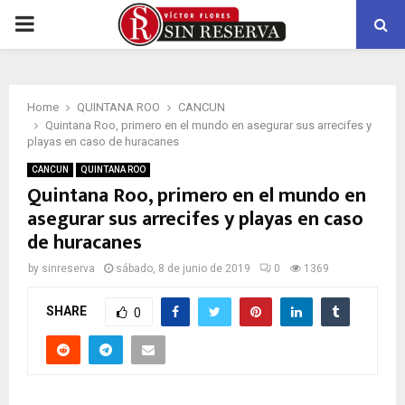
PRIMARY
MENU
Home
QUINTANA ROO
CANCUN
Quintana Roo, primero en el mundo en asegurar sus arrecifes y
playas en caso de huracanes
CANCUN
QUINTANA ROO
Quintana Roo, primero en el mundo en
asegurar sus arrecifes y playas en caso
de huracanes
by
sinreserva
sábado, 8 de junio de 2019
0
1369
SHARE
0