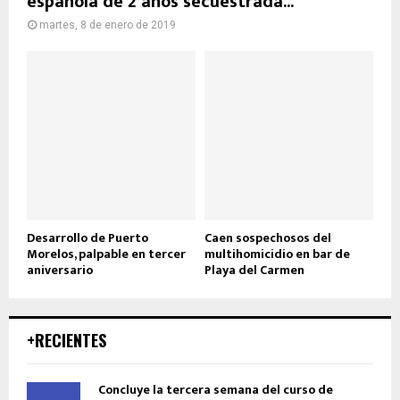
española de 2 años secuestrada...
martes, 8 de enero de 2019
Desarrollo de Puerto
Caen sospechosos del
Morelos, palpable en tercer
multihomicidio en bar de
aniversario
Playa del Carmen
+RECIENTES
Concluye la tercera semana del curso de