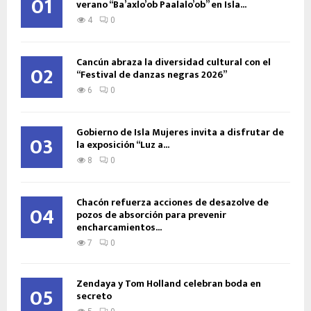
01
verano “Ba’axlo’ob Paalalo’ob” en Isla...
4
0
Cancún abraza la diversidad cultural con el
02
“Festival de danzas negras 2026”
6
0
Gobierno de Isla Mujeres invita a disfrutar de
03
la exposición “Luz a...
8
0
Chacón refuerza acciones de desazolve de
04
pozos de absorción para prevenir
encharcamientos...
7
0
Zendaya y Tom Holland celebran boda en
05
secreto