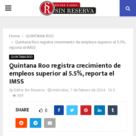
PRIMARY
MENU
Home
QUINTANA ROO
Quintana Roo registra crecimiento de empleos superior al 5.5%,
reporta el IMSS
QUINTANA ROO
Quintana Roo registra crecimiento de
empleos superior al 5.5%, reporta el
IMSS
by
Editor Sin Reserva
miércoles, 7 de febrero de 2024
0
309
SHARE
0