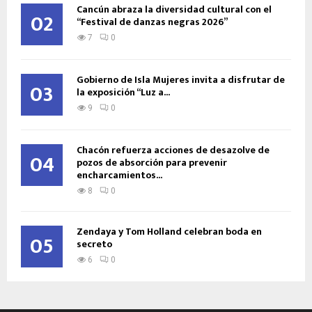
Cancún abraza la diversidad cultural con el
02
“Festival de danzas negras 2026”
7
0
Gobierno de Isla Mujeres invita a disfrutar de
03
la exposición “Luz a...
9
0
Chacón refuerza acciones de desazolve de
04
pozos de absorción para prevenir
encharcamientos...
8
0
Zendaya y Tom Holland celebran boda en
05
secreto
6
0