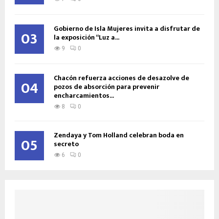
Gobierno de Isla Mujeres invita a disfrutar de
03
la exposición “Luz a...
9
0
Chacón refuerza acciones de desazolve de
04
pozos de absorción para prevenir
encharcamientos...
8
0
Zendaya y Tom Holland celebran boda en
05
secreto
6
0