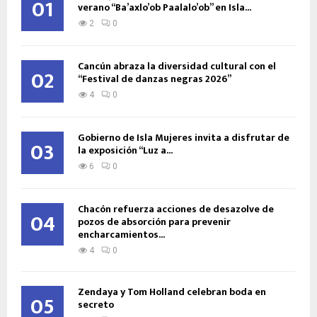
01
verano “Ba’axlo’ob Paalalo’ob” en Isla...
2
0
Cancún abraza la diversidad cultural con el
02
“Festival de danzas negras 2026”
4
0
Gobierno de Isla Mujeres invita a disfrutar de
03
la exposición “Luz a...
6
0
Chacón refuerza acciones de desazolve de
04
pozos de absorción para prevenir
encharcamientos...
4
0
Zendaya y Tom Holland celebran boda en
05
secreto