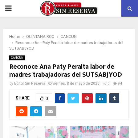
PRIMARY
MENU
Home
QUINTANA ROO
CANCUN
Reconoce Ana Paty Peralta labor de madres trabajadoras del
SUTSABJYOD
CANCUN
Reconoce Ana Paty Peralta labor de
madres trabajadoras del SUTSABJYOD
by
Editor Sin Reserva
viernes, 8 de mayo de 2026
0
94
SHARE
0