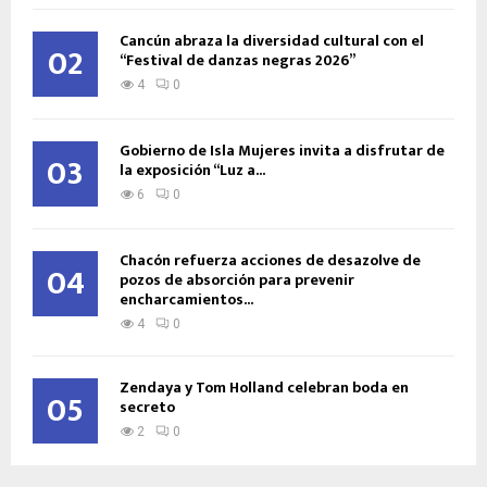
Cancún abraza la diversidad cultural con el
02
“Festival de danzas negras 2026”
4
0
Gobierno de Isla Mujeres invita a disfrutar de
03
la exposición “Luz a...
6
0
Chacón refuerza acciones de desazolve de
04
pozos de absorción para prevenir
encharcamientos...
4
0
Zendaya y Tom Holland celebran boda en
05
secreto
2
0