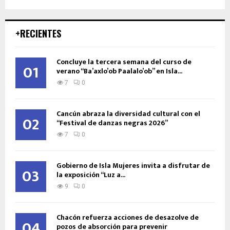
+RECIENTES
Concluye la tercera semana del curso de
01
verano “Ba’axlo’ob Paalalo’ob” en Isla...
7
0
Cancún abraza la diversidad cultural con el
02
“Festival de danzas negras 2026”
7
0
Gobierno de Isla Mujeres invita a disfrutar de
03
la exposición “Luz a...
9
0
Chacón refuerza acciones de desazolve de
04
pozos de absorción para prevenir