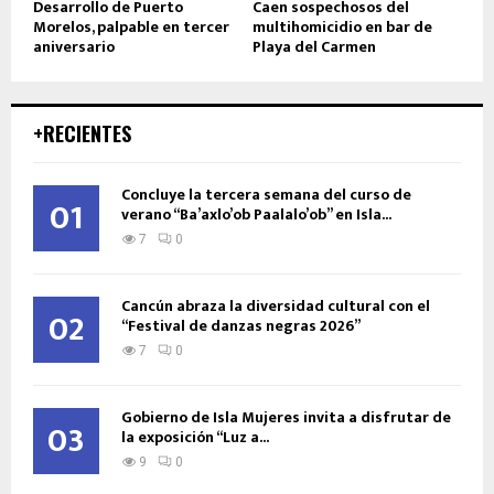
Desarrollo de Puerto
Caen sospechosos del
Morelos, palpable en tercer
multihomicidio en bar de
aniversario
Playa del Carmen
+RECIENTES
Concluye la tercera semana del curso de
01
verano “Ba’axlo’ob Paalalo’ob” en Isla...
7
0
Cancún abraza la diversidad cultural con el
02
“Festival de danzas negras 2026”
7
0
Gobierno de Isla Mujeres invita a disfrutar de
03
la exposición “Luz a...
9
0