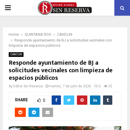
PRIMARY
MENU
Home
QUINTANA ROO
CANCUN
Responde ayuntamiento de BJ a solicitudes vecinales con
limpieza de espacios públicos
CANCUN
Responde ayuntamiento de BJ a
solicitudes vecinales con limpieza de
espacios públicos
by
Editor Sin Reserva
martes, 7 de julio de 2026
0
32
SHARE
0