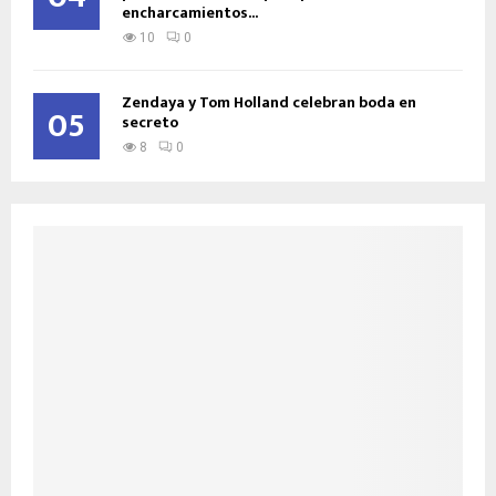
encharcamientos...
10
0
Zendaya y Tom Holland celebran boda en
05
secreto
8
0