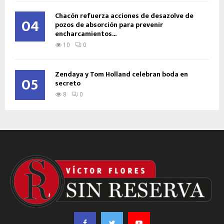
Chacón refuerza acciones de desazolve de
04
pozos de absorción para prevenir
encharcamientos...
10
0
Zendaya y Tom Holland celebran boda en
05
secreto
8
0