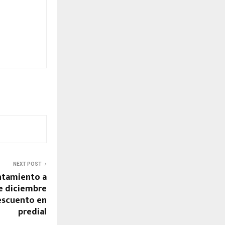
NEXT POST
ntamiento a
de diciembre
escuento en
predial