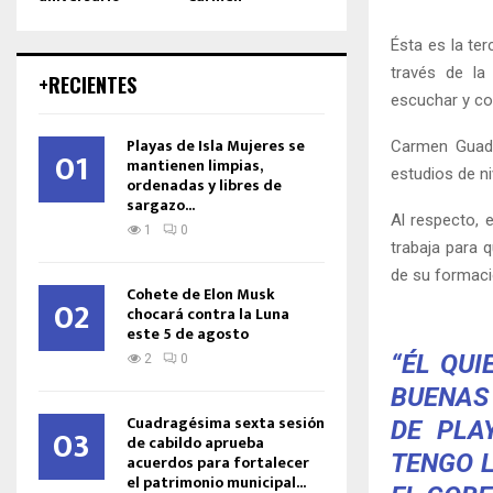
Ésta es la te
través de la
+RECIENTES
escuchar y con
Playas de Isla Mujeres se
Carmen Guada
01
mantienen limpias,
estudios de ni
ordenadas y libres de
sargazo...
Al respecto, 
1
0
trabaja para 
de su formaci
Cohete de Elon Musk
02
chocará contra la Luna
este 5 de agosto
“ÉL QUI
2
0
BUENAS 
Cuadragésima sexta sesión
DE PLA
03
de cabildo aprueba
TENGO L
acuerdos para fortalecer
el patrimonio municipal...