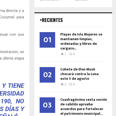
ma directa y a
 Cozumel para
+RECIENTES
Playas de Isla Mujeres se
inuar con sus
01
mantienen limpias,
ordenadas y libres de
sargazo...
nistración, se
1
0
a última etapa
Cohete de Elon Musk
02
chocará contra la Luna
este 5 de agosto
 Y TIENE
2
0
VERSIDAD
Cuadragésima sexta sesión
190, NO
03
de cabildo aprueba
S DÍAS Y
acuerdos para fortalecer
el patrimonio municipal...