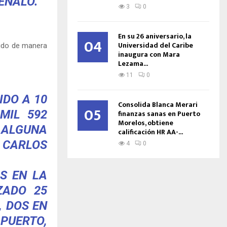
EÑALÓ.
3
0
En su 26 aniversario, la
04
Universidad del Caribe
dido de manera
inaugura con Mara
Lezama...
11
0
IDO A 10
Consolida Blanca Merari
05
MIL 592
finanzas sanas en Puerto
Morelos, obtiene
N ALGUNA
calificación HR AA-...
 CARLOS
4
0
S EN LA
ZADO 25
, DOS EN
 PUERTO,