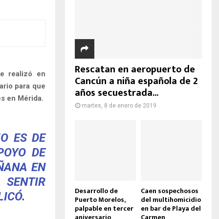
Rescatan en aeropuerto de
se realizó en
Cancún a niña española de 2
ario para que
años secuestrada...
es en Mérida.
martes, 8 de enero de 2019
IO ES DE
POYO DE
AÑANA EN
 SENTIR
Desarrollo de
Caen sospechosos
LICÓ.
Puerto Morelos,
del multihomicidio
palpable en tercer
en bar de Playa del
aniversario
Carmen