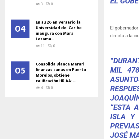
EL GOBE
3
0
En su 26 aniversario, la
04
Universidad del Caribe
El gobernador
inaugura con Mara
directa a la c
Lezama...
11
0
“DURANT
Consolida Blanca Merari
05
MIL 47
finanzas sanas en Puerto
Morelos, obtiene
ASUNTOS
calificación HR AA-...
RESPUE
4
0
JOAQUÍN
“ESTA 
ISLA Y
PREVIAS
JOSÉ MA