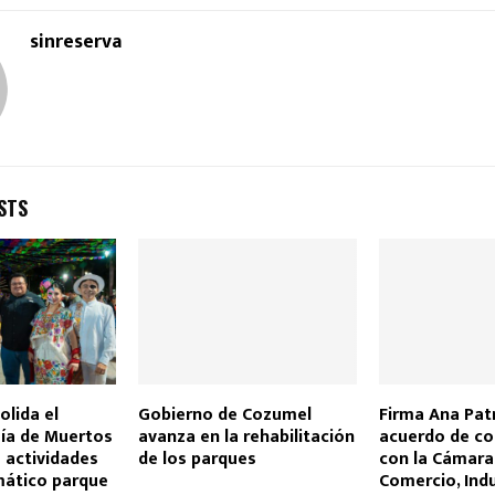
sinreserva
STS
lida el
Gobierno de Cozumel
Firma Ana Patr
Día de Muertos
avanza en la rehabilitación
acuerdo de co
 actividades
de los parques
con la Cámara
mático parque
Comercio, Indu