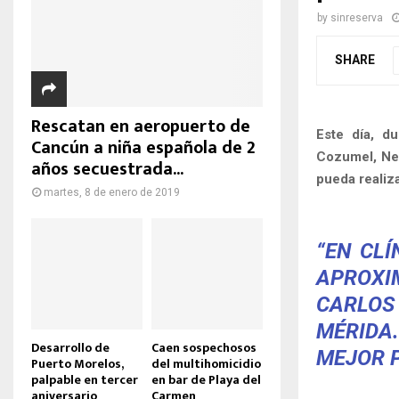
by
sinreserva
SHARE
Rescatan en aeropuerto de
Este día, du
Cancún a niña española de 2
Cozumel, Nel
años secuestrada...
pueda realiz
martes, 8 de enero de 2019
“EN CLÍ
APROXI
CARLOS 
MÉRIDA
Desarrollo de
Caen sospechosos
MEJOR P
Puerto Morelos,
del multihomicidio
palpable en tercer
en bar de Playa del
aniversario
Carmen