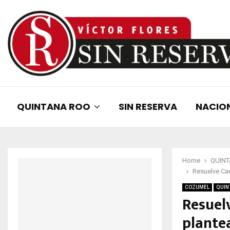
QUINTANA ROO
SIN RESERVA
NACIO
Home
QUIN
Resuelve Car
COZUMEL
QUIN
Resuel
plante