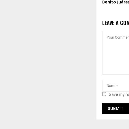
Benito Juáre
LEAVE A CO
Save my na