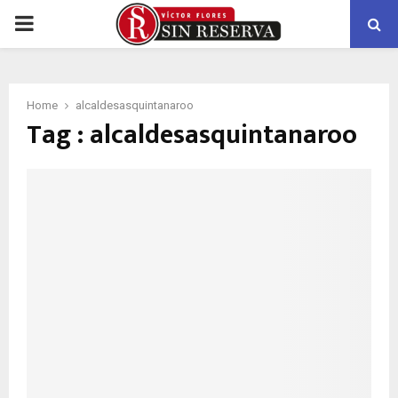
PRIMARY
MENU
Home
alcaldesasquintanaroo
Tag : alcaldesasquintanaroo