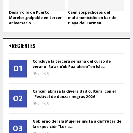
Desarrollo de Puerto
Caen sospechosos del
Morelos, palpable en tercer
multihomicidio en bar de
aniversario
Playa del Carmen
+RECIENTES
Concluye la tercera semana del curso de
01
verano “Ba’axlo’ob Paalalo’ob” en Isla...
3
0
Cancún abraza la diversidad cultural con el
02
“Festival de danzas negras 2026”
5
0
Gobierno de Isla Mujeres invita a disfrutar de
03
la exposición “Luz a...