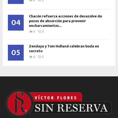
8
0
Chacón refuerza acciones de desazolve de
04
pozos de absorción para prevenir
encharcamientos...
6
0
Zendaya y Tom Holland celebran boda en
05
secreto
4
0