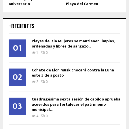
aniversario
Playa del Carmen
+RECIENTES
Playas de Isla Mujeres se mantienen limpias,
01
ordenadas y libres de sargazo...
1
0
Cohete de Elon Musk chocará contra la Luna
02
este 5 de agosto
2
0
Cuadragésima sexta sesión de cabildo aprueba
03
acuerdos para fortalecer el patrimonio
municipal...
4
0