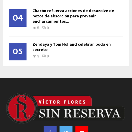
Chacón refuerza acciones de desazolve de
04
pozos de absorción para prevenir
encharcamientos...
5
0
Zendaya y Tom Holland celebran boda en
05
secreto
3
0