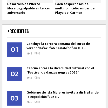
Desarrollo de Puerto
Caen sospechosos del
Morelos, palpable en tercer
multihomicidio en bar de
aniversario
Playa del Carmen
+RECIENTES
Concluye la tercera semana del curso de
01
verano “Ba’axlo’ob Paalalo’ob” en Isla...
3
0
Cancún abraza la diversidad cultural con el
02
“Festival de danzas negras 2026”
5
0
Gobierno de Isla Mujeres invita a disfrutar de
03
la exposición “Luz a...
6
0