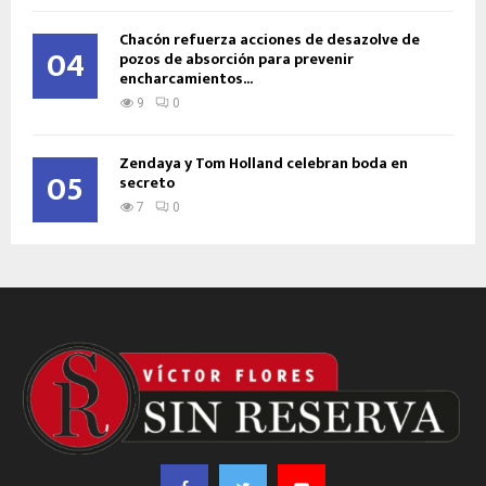
Chacón refuerza acciones de desazolve de
04
pozos de absorción para prevenir
encharcamientos...
9
0
Zendaya y Tom Holland celebran boda en
05
secreto
7
0