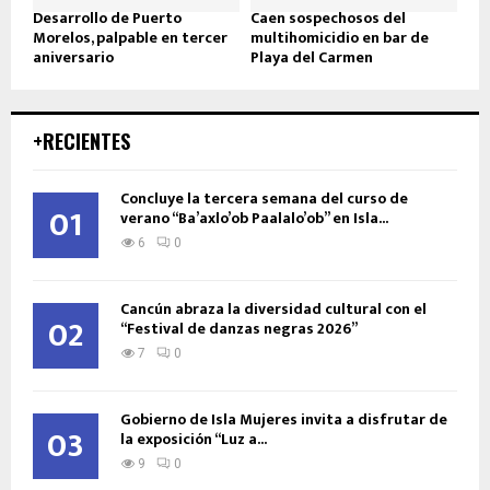
Desarrollo de Puerto
Caen sospechosos del
Morelos, palpable en tercer
multihomicidio en bar de
aniversario
Playa del Carmen
+RECIENTES
Concluye la tercera semana del curso de
01
verano “Ba’axlo’ob Paalalo’ob” en Isla...
6
0
Cancún abraza la diversidad cultural con el
02
“Festival de danzas negras 2026”
7
0
Gobierno de Isla Mujeres invita a disfrutar de
03
la exposición “Luz a...
9
0