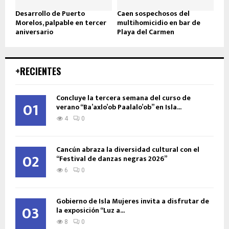
Desarrollo de Puerto
Caen sospechosos del
Morelos, palpable en tercer
multihomicidio en bar de
aniversario
Playa del Carmen
+RECIENTES
Concluye la tercera semana del curso de
01
verano “Ba’axlo’ob Paalalo’ob” en Isla...
4
0
Cancún abraza la diversidad cultural con el
02
“Festival de danzas negras 2026”
6
0
Gobierno de Isla Mujeres invita a disfrutar de
03
la exposición “Luz a...
8
0