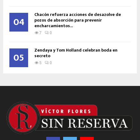
Chacón refuerza acciones de desazolve de
04
pozos de absorción para prevenir
encharcamientos...
7
0
Zendaya y Tom Holland celebran boda en
05
secreto
5
0