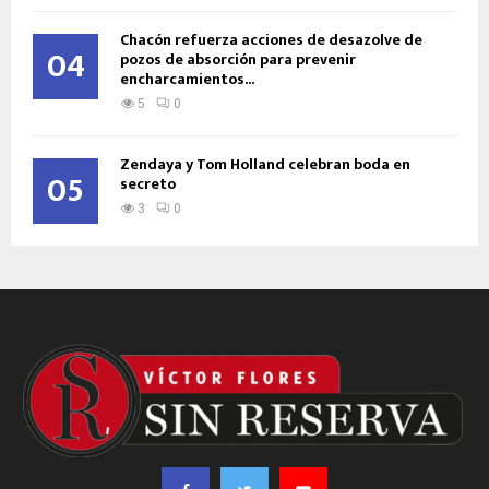
Chacón refuerza acciones de desazolve de
04
pozos de absorción para prevenir
encharcamientos...
5
0
Zendaya y Tom Holland celebran boda en
05
secreto
3
0