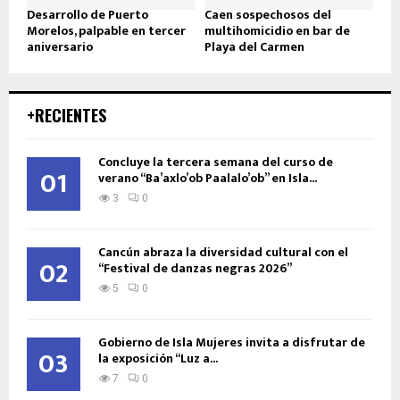
Desarrollo de Puerto
Caen sospechosos del
Morelos, palpable en tercer
multihomicidio en bar de
aniversario
Playa del Carmen
+RECIENTES
Concluye la tercera semana del curso de
01
verano “Ba’axlo’ob Paalalo’ob” en Isla...
3
0
Cancún abraza la diversidad cultural con el
02
“Festival de danzas negras 2026”
5
0
Gobierno de Isla Mujeres invita a disfrutar de
03
la exposición “Luz a...
7
0