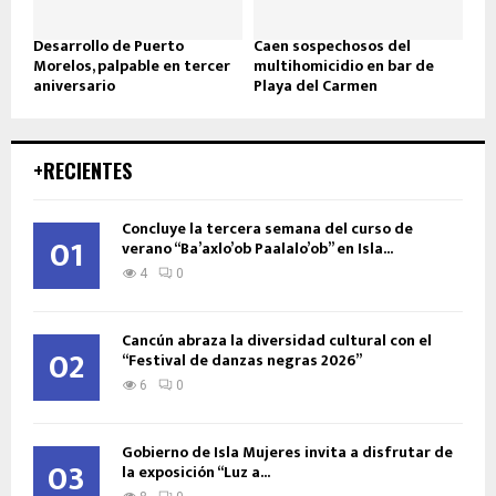
Desarrollo de Puerto
Caen sospechosos del
Morelos, palpable en tercer
multihomicidio en bar de
aniversario
Playa del Carmen
+RECIENTES
Concluye la tercera semana del curso de
01
verano “Ba’axlo’ob Paalalo’ob” en Isla...
4
0
Cancún abraza la diversidad cultural con el
02
“Festival de danzas negras 2026”
6
0
Gobierno de Isla Mujeres invita a disfrutar de
03
la exposición “Luz a...