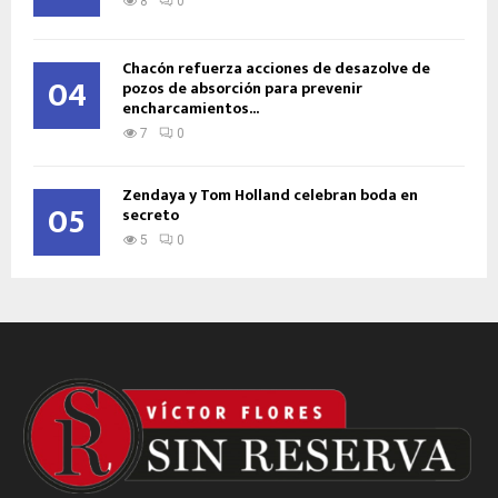
8
0
Chacón refuerza acciones de desazolve de
04
pozos de absorción para prevenir
encharcamientos...
7
0
Zendaya y Tom Holland celebran boda en
05
secreto
5
0