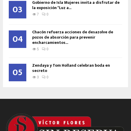
Gobierno de Isla Mujeres invita a disfrutar de
03
la exposición “Luz a...
7
0
Chacón refuerza acciones de desazolve de
04
pozos de absorción para prevenir
encharcamientos...
5
0
Zendaya y Tom Holland celebran boda en
05
secreto
3
0