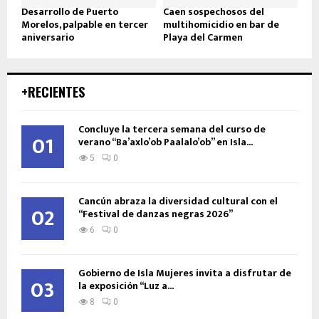
Desarrollo de Puerto
Caen sospechosos del
Morelos, palpable en tercer
multihomicidio en bar de
aniversario
Playa del Carmen
+RECIENTES
Concluye la tercera semana del curso de
01
verano “Ba’axlo’ob Paalalo’ob” en Isla...
5
0
Cancún abraza la diversidad cultural con el
02
“Festival de danzas negras 2026”
6
0
Gobierno de Isla Mujeres invita a disfrutar de
03
la exposición “Luz a...
8
0