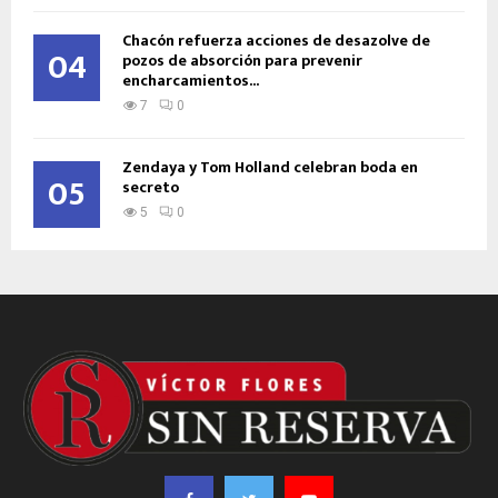
Chacón refuerza acciones de desazolve de
04
pozos de absorción para prevenir
encharcamientos...
7
0
Zendaya y Tom Holland celebran boda en
05
secreto
5
0