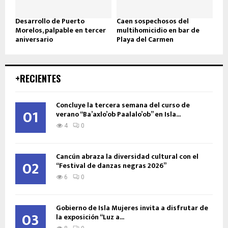
Desarrollo de Puerto
Caen sospechosos del
Morelos, palpable en tercer
multihomicidio en bar de
aniversario
Playa del Carmen
+RECIENTES
Concluye la tercera semana del curso de
01
verano “Ba’axlo’ob Paalalo’ob” en Isla...
4
0
Cancún abraza la diversidad cultural con el
02
“Festival de danzas negras 2026”
6
0
Gobierno de Isla Mujeres invita a disfrutar de
03
la exposición “Luz a...