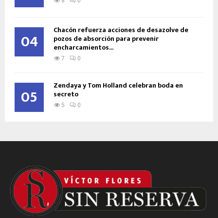
8
0
Chacón refuerza acciones de desazolve de
04
pozos de absorción para prevenir
encharcamientos...
7
0
Zendaya y Tom Holland celebran boda en
05
secreto
5
0