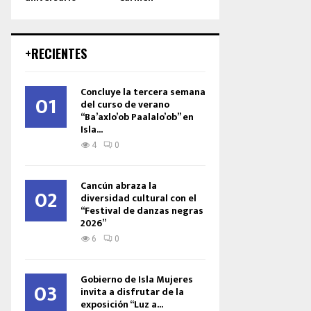
+RECIENTES
Concluye la tercera semana
01
del curso de verano
“Ba’axlo’ob Paalalo’ob” en
Isla...
4
0
Cancún abraza la
02
diversidad cultural con el
“Festival de danzas negras
2026”
6
0
Gobierno de Isla Mujeres
03
invita a disfrutar de la
exposición “Luz a...