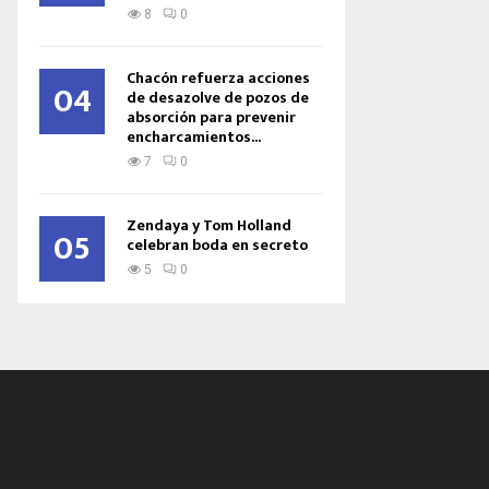
8
0
Chacón refuerza acciones
04
de desazolve de pozos de
absorción para prevenir
encharcamientos...
7
0
Zendaya y Tom Holland
05
celebran boda en secreto
5
0