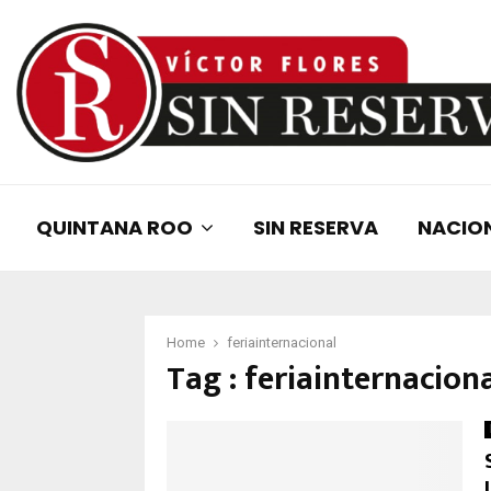
QUINTANA ROO
SIN RESERVA
NACIO
Home
feriainternacional
Tag : feriainternacion