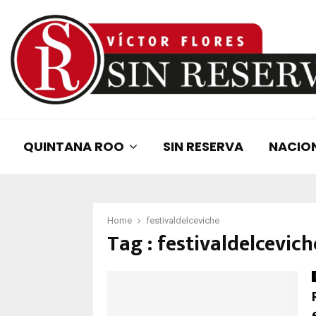
QUINTANA ROO
SIN RESERVA
NACIO
Home
festivaldelceviche
Tag : festivaldelcevich