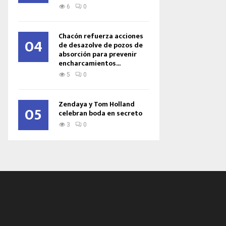
6
0
Chacón refuerza acciones
04
de desazolve de pozos de
absorción para prevenir
encharcamientos...
5
0
Zendaya y Tom Holland
05
celebran boda en secreto
3
0