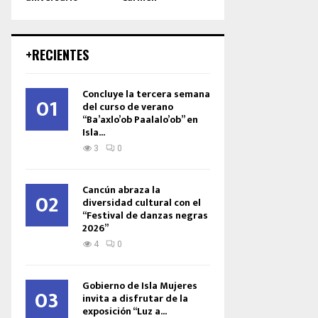
+RECIENTES
Concluye la tercera semana
01
del curso de verano
“Ba’axlo’ob Paalalo’ob” en
Isla...
3
0
Cancún abraza la
02
diversidad cultural con el
“Festival de danzas negras
2026”
4
0
Gobierno de Isla Mujeres
03
invita a disfrutar de la
exposición “Luz a...