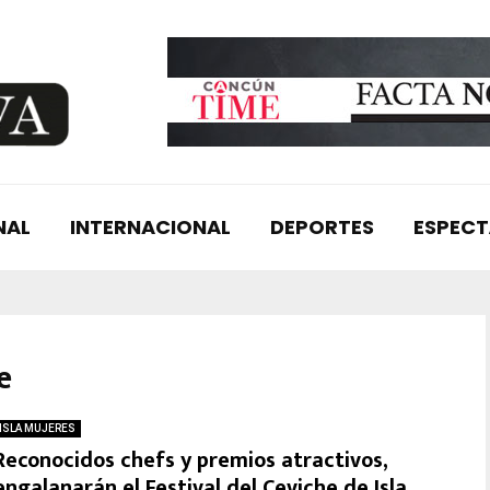
NAL
INTERNACIONAL
DEPORTES
ESPEC
e
ISLA MUJERES
Reconocidos chefs y premios atractivos,
engalanarán el Festival del Ceviche de Isla