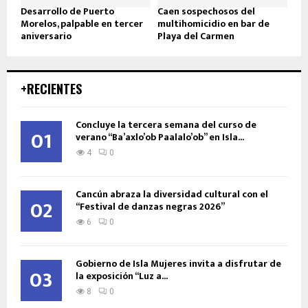
Desarrollo de Puerto
Caen sospechosos del
Morelos, palpable en tercer
multihomicidio en bar de
aniversario
Playa del Carmen
+RECIENTES
Concluye la tercera semana del curso de
01
verano “Ba’axlo’ob Paalalo’ob” en Isla...
4
0
Cancún abraza la diversidad cultural con el
02
“Festival de danzas negras 2026”
6
0
Gobierno de Isla Mujeres invita a disfrutar de
03
la exposición “Luz a...
8
0