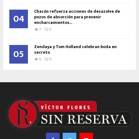
Chacón refuerza acciones de desazolve de
04
pozos de absorción para prevenir
encharcamientos...
7
0
Zendaya y Tom Holland celebran boda en
05
secreto
5
0