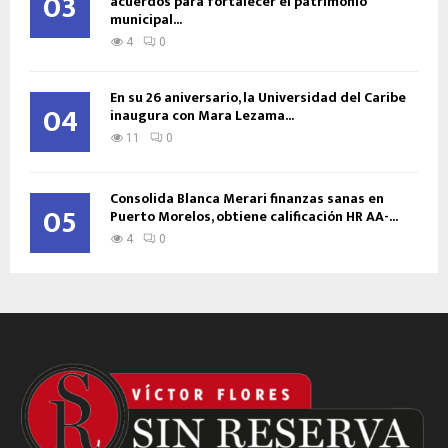
03
acuerdos para fortalecer el patrimonio
municipal...
4
0
En su 26 aniversario, la Universidad del Caribe
04
inaugura con Mara Lezama...
11
0
Consolida Blanca Merari finanzas sanas en
05
Puerto Morelos, obtiene calificación HR AA-...
4
0