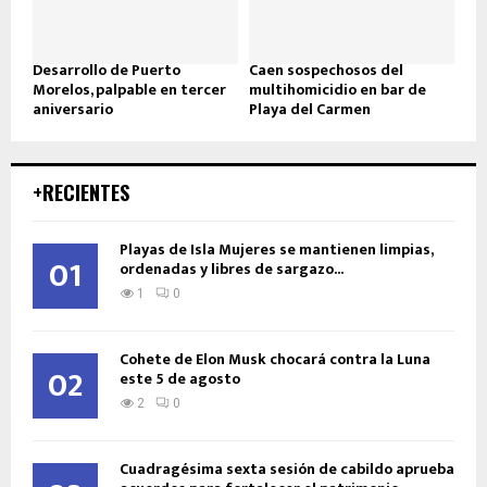
Desarrollo de Puerto
Caen sospechosos del
Morelos, palpable en tercer
multihomicidio en bar de
aniversario
Playa del Carmen
+RECIENTES
Playas de Isla Mujeres se mantienen limpias,
01
ordenadas y libres de sargazo...
1
0
Cohete de Elon Musk chocará contra la Luna
02
este 5 de agosto
2
0
Cuadragésima sexta sesión de cabildo aprueba