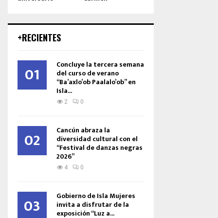
+RECIENTES
Concluye la tercera semana
01
del curso de verano
“Ba’axlo’ob Paalalo’ob” en
Isla...
2
0
Cancún abraza la
02
diversidad cultural con el
“Festival de danzas negras
2026”
4
0
Gobierno de Isla Mujeres
03
invita a disfrutar de la
exposición “Luz a...