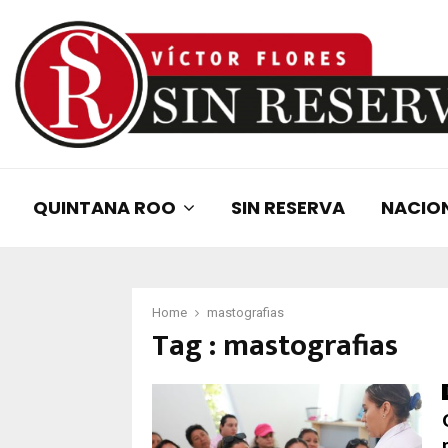
QUINTANA ROO
SIN RESERVA
NACIO
Home
mastografias
Tag : mastografias