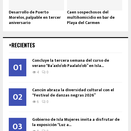
Desarrollo de Puerto
Caen sospechosos del
Morelos, palpable en tercer
multihomicidio en bar de
aniversario
Playa del Carmen
+RECIENTES
Concluye la tercera semana del curso de
01
verano “Ba’axlo’ob Paalalo’ob” en Isla...
4
0
Cancún abraza la diversidad cultural con el
02
“Festival de danzas negras 2026”
6
0
Gobierno de Isla Mujeres invita a disfrutar de
03
la exposición “Luz a...