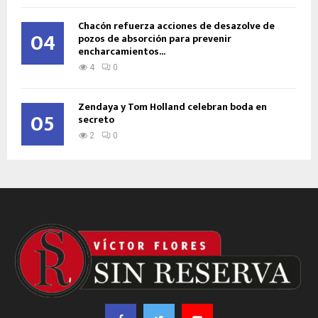
Chacón refuerza acciones de desazolve de
04
pozos de absorción para prevenir
encharcamientos...
4
0
Zendaya y Tom Holland celebran boda en
05
secreto
2
0