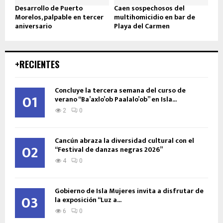
Desarrollo de Puerto
Caen sospechosos del
Morelos, palpable en tercer
multihomicidio en bar de
aniversario
Playa del Carmen
+RECIENTES
Concluye la tercera semana del curso de
01
verano “Ba’axlo’ob Paalalo’ob” en Isla...
2
0
Cancún abraza la diversidad cultural con el
02
“Festival de danzas negras 2026”
4
0
Gobierno de Isla Mujeres invita a disfrutar de
03
la exposición “Luz a...
6
0