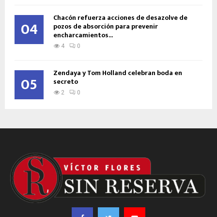
Chacón refuerza acciones de desazolve de
04
pozos de absorción para prevenir
encharcamientos...
4
0
Zendaya y Tom Holland celebran boda en
05
secreto
2
0