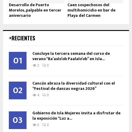
Desarrollo de Puerto
Caen sospechosos del
Morelos, palpable en tercer
multihomicidio en bar de
aniversario
Playa del Carmen
+RECIENTES
Concluye la tercera semana del curso de
01
verano “Ba’axlo’ob Paalalo’ob” en Isla...
2
0
Cancún abraza la diversidad cultural con el
02
“Festival de danzas negras 2026”
4
0
Gobierno de Isla Mujeres invita a disfrutar de
03
la exposición “Luz a...
6
0