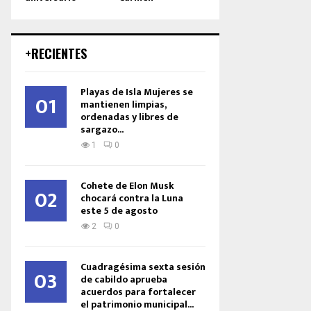
+RECIENTES
Playas de Isla Mujeres se
01
mantienen limpias,
ordenadas y libres de
sargazo...
1
0
Cohete de Elon Musk
02
chocará contra la Luna
este 5 de agosto
2
0
Cuadragésima sexta sesión
03
de cabildo aprueba
acuerdos para fortalecer
el patrimonio municipal...