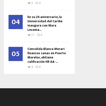
3
0
En su 26 aniversario, la
04
Universidad del Caribe
inaugura con Mara
Lezama...
11
0
Consolida Blanca Merari
05
finanzas sanas en Puerto
Morelos, obtiene
calificación HR AA-...
4
0