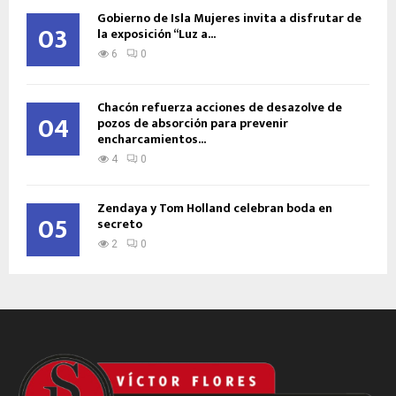
Gobierno de Isla Mujeres invita a disfrutar de
03
la exposición “Luz a...
6
0
Chacón refuerza acciones de desazolve de
04
pozos de absorción para prevenir
encharcamientos...
4
0
Zendaya y Tom Holland celebran boda en
05
secreto
2
0