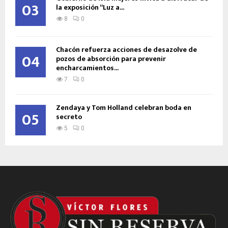
03
la exposición “Luz a...
8
0
Chacón refuerza acciones de desazolve de
04
pozos de absorción para prevenir
encharcamientos...
7
0
Zendaya y Tom Holland celebran boda en
05
secreto
5
0