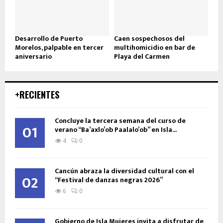
Desarrollo de Puerto
Caen sospechosos del
Morelos, palpable en tercer
multihomicidio en bar de
aniversario
Playa del Carmen
+RECIENTES
Concluye la tercera semana del curso de
01
verano “Ba’axlo’ob Paalalo’ob” en Isla...
4
0
Cancún abraza la diversidad cultural con el
02
“Festival de danzas negras 2026”
6
0
Gobierno de Isla Mujeres invita a disfrutar de