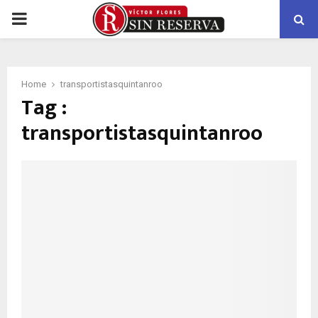
PRIMARY
MENU
Home
transportistasquintanroo
Tag :
transportistasquintanroo