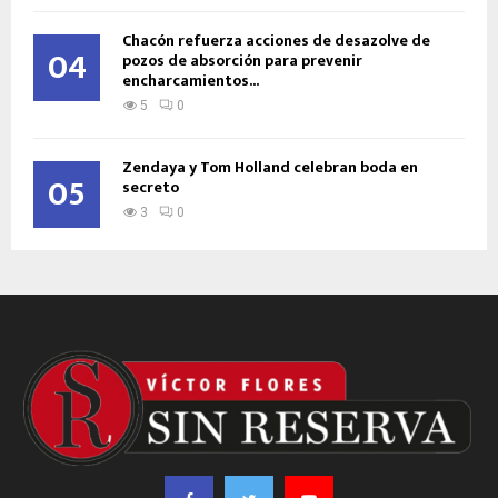
Chacón refuerza acciones de desazolve de
04
pozos de absorción para prevenir
encharcamientos...
5
0
Zendaya y Tom Holland celebran boda en
05
secreto
3
0