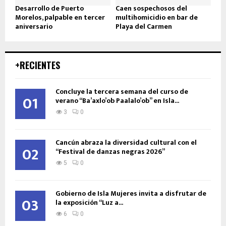
Desarrollo de Puerto
Caen sospechosos del
Morelos, palpable en tercer
multihomicidio en bar de
aniversario
Playa del Carmen
+RECIENTES
Concluye la tercera semana del curso de
01
verano “Ba’axlo’ob Paalalo’ob” en Isla...
3
0
Cancún abraza la diversidad cultural con el
02
“Festival de danzas negras 2026”
5
0
Gobierno de Isla Mujeres invita a disfrutar de
03
la exposición “Luz a...
6
0