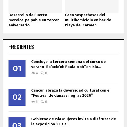
Desarrollo de Puerto
Caen sospechosos del
Morelos, palpable en tercer
multihomicidio en bar de
aniversario
Playa del Carmen
+RECIENTES
Concluye la tercera semana del curso de
01
verano “Ba’axlo’ob Paalalo’ob” en Isla...
4
0
Cancún abraza la diversidad cultural con el
02
“Festival de danzas negras 2026”
6
0
Gobierno de Isla Mujeres invita a disfrutar de
03
la exposición “Luz a...