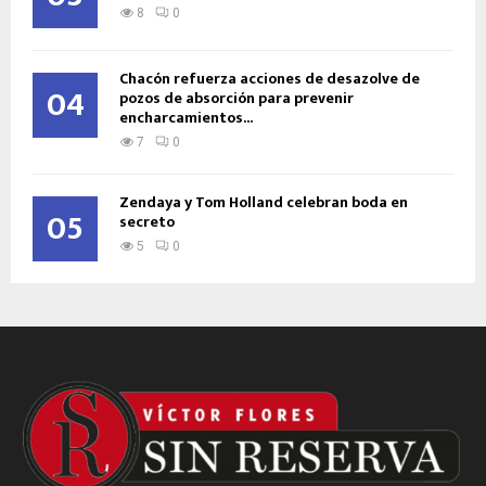
8
0
Chacón refuerza acciones de desazolve de
04
pozos de absorción para prevenir
encharcamientos...
7
0
Zendaya y Tom Holland celebran boda en
05
secreto
5
0