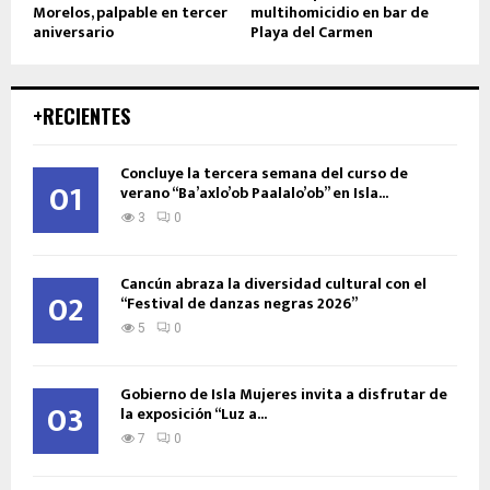
Morelos, palpable en tercer
multihomicidio en bar de
aniversario
Playa del Carmen
+RECIENTES
Concluye la tercera semana del curso de
01
verano “Ba’axlo’ob Paalalo’ob” en Isla...
3
0
Cancún abraza la diversidad cultural con el
02
“Festival de danzas negras 2026”
5
0
Gobierno de Isla Mujeres invita a disfrutar de
03
la exposición “Luz a...
7
0