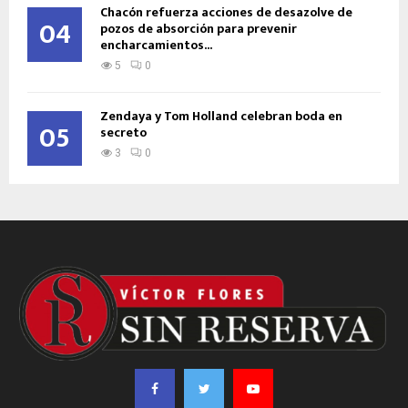
Chacón refuerza acciones de desazolve de
04
pozos de absorción para prevenir
encharcamientos...
5
0
Zendaya y Tom Holland celebran boda en
05
secreto
3
0