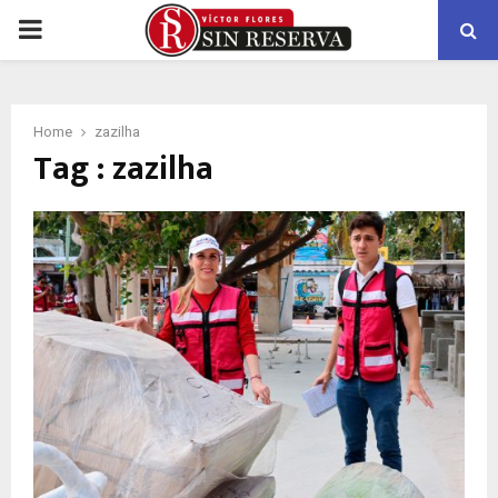
PRIMARY
MENU
Home
zazilha
Tag : zazilha