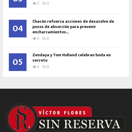
7
0
Chacón refuerza acciones de desazolve de
04
pozos de absorción para prevenir
encharcamientos...
5
0
Zendaya y Tom Holland celebran boda en
05
secreto
3
0