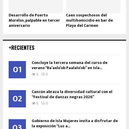
Desarrollo de Puerto
Caen sospechosos del
Morelos, palpable en tercer
multihomicidio en bar de
aniversario
Playa del Carmen
+RECIENTES
Concluye la tercera semana del curso de
01
verano “Ba’axlo’ob Paalalo’ob” en Isla...
3
0
Cancún abraza la diversidad cultural con el
02
“Festival de danzas negras 2026”
5
0
Gobierno de Isla Mujeres invita a disfrutar de
03
la exposición “Luz a...