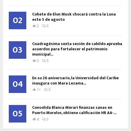
Cohete de Elon Musk chocará contra la Luna
02
este 5 de agosto
2
0
Cuadragésima sexta sesión de cabildo aprueba
03
acuerdos para fortalecer el patrimonio
municipal...
3
0
En su 26 aniversario, la Universidad del Caribe
04
inaugura con Mara Lezama...
11
0
Consolida Blanca Merari finanzas sanas en
05
Puerto Morelos, obtiene calificación HR AA-...
4
0