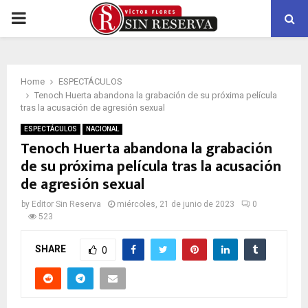
PRIMARY
MENU
Home
ESPECTÁCULOS
Tenoch Huerta abandona la grabación de su próxima película
tras la acusación de agresión sexual
ESPECTÁCULOS
NACIONAL
Tenoch Huerta abandona la grabación
de su próxima película tras la acusación
de agresión sexual
by
Editor Sin Reserva
miércoles, 21 de junio de 2023
0
523
SHARE
0