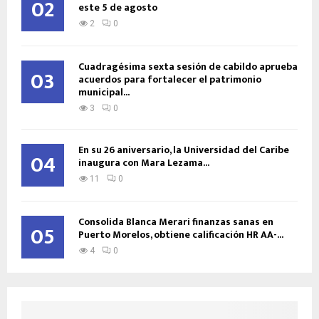
02
este 5 de agosto
2
0
Cuadragésima sexta sesión de cabildo aprueba
03
acuerdos para fortalecer el patrimonio
municipal...
3
0
En su 26 aniversario, la Universidad del Caribe
04
inaugura con Mara Lezama...
11
0
Consolida Blanca Merari finanzas sanas en
05
Puerto Morelos, obtiene calificación HR AA-...
4
0