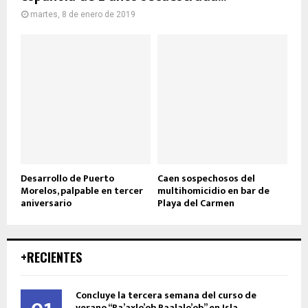
martes, 8 de enero de 2019
Desarrollo de Puerto
Caen sospechosos del
Morelos, palpable en tercer
multihomicidio en bar de
aniversario
Playa del Carmen
+RECIENTES
Concluye la tercera semana del curso de
verano “Ba’axlo’ob Paalalo’ob” en Isla...