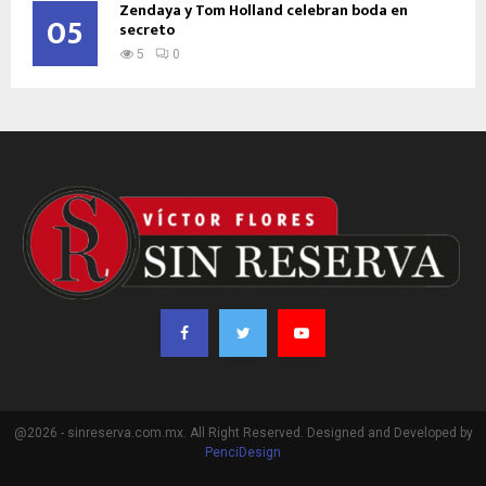
Zendaya y Tom Holland celebran boda en
05
secreto
5
0
@2026 - sinreserva.com.mx. All Right Reserved. Designed and Developed by
PenciDesign