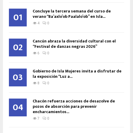
Concluye la tercera semana del curso de
01
verano “Ba’axlo’ob Paalalo’ob” en Isla...
4
0
Cancún abraza la diversidad cultural con el
02
“Festival de danzas negras 2026”
6
0
Gobierno de Isla Mujeres invita a disfrutar de
03
la exposición “Luz a...
8
0
Chacón refuerza acciones de desazolve de
04
pozos de absorción para prevenir
encharcamientos...
7
0