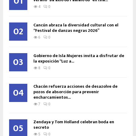
01
4
0
Cancún abraza la diversidad cultural con el
02
“Festival de danzas negras 2026”
6
0
Gobierno de Isla Mujeres invita a disfrutar de
03
la exposición “Luz a...
8
0
Chacón refuerza acciones de desazolve de
04
pozos de absorción para prevenir
encharcamientos...
7
0
Zendaya y Tom Holland celebran boda en
05
secreto
5
0