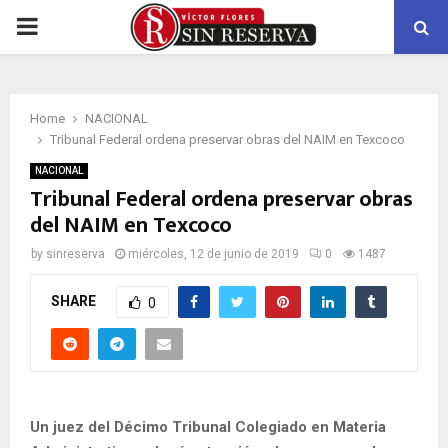
PRIMARY
MENU
Home
NACIONAL
Tribunal Federal ordena preservar obras del NAIM en Texcoco
NACIONAL
Tribunal Federal ordena preservar obras
del NAIM en Texcoco
by
sinreserva
miércoles, 12 de junio de 2019
0
1487
SHARE
0
Un juez del Décimo Tribunal Colegiado en Materia