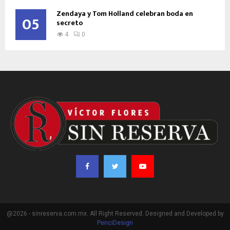
Zendaya y Tom Holland celebran boda en
05
secreto
4
0
@2026 - sinreserva.com.mx. All Right Reserved. Designed and Developed by
PenciDesign