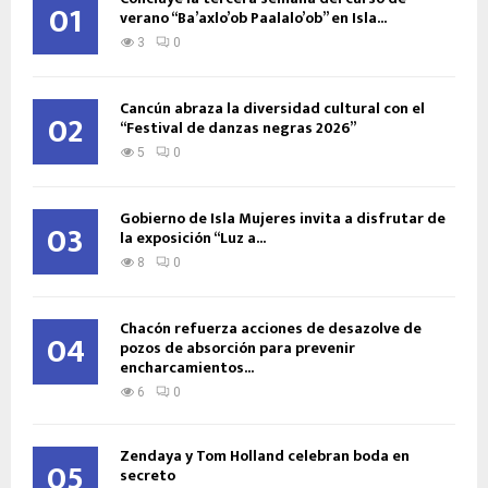
01
verano “Ba’axlo’ob Paalalo’ob” en Isla...
3
0
Cancún abraza la diversidad cultural con el
02
“Festival de danzas negras 2026”
5
0
Gobierno de Isla Mujeres invita a disfrutar de
03
la exposición “Luz a...
8
0
Chacón refuerza acciones de desazolve de
04
pozos de absorción para prevenir
encharcamientos...
6
0
Zendaya y Tom Holland celebran boda en
05
secreto