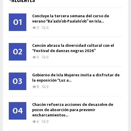
Concluye la tercera semana del curso de
01
verano “Ba’axlo’ob Paalalo’ob” en Isla...
3
0
Cancún abraza la diversidad cultural con el
02
“Festival de danzas negras 2026”
5
0
Gobierno de Isla Mujeres invita a disfrutar de
03
la exposición “Luz a...
8
0
Chacón refuerza acciones de desazolve de
04
pozos de absorción para prevenir
encharcamientos...
6
0