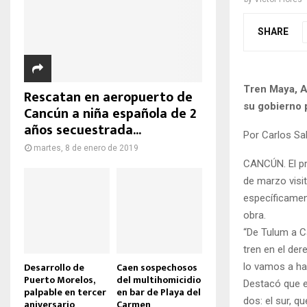
SHARE
Tren Maya, A
Rescatan en aeropuerto de
su gobierno 
Cancún a niña española de 2
años secuestrada...
Por Carlos S
martes, 8 de enero de 2019
CANCÚN. El pr
de marzo visi
específicamen
obra.
“De Tulum a C
tren en el der
Desarrollo de
Caen sospechosos
lo vamos a hac
Puerto Morelos,
del multihomicidio
Destacó que e
palpable en tercer
en bar de Playa del
dos: el sur, q
aniversario
Carmen