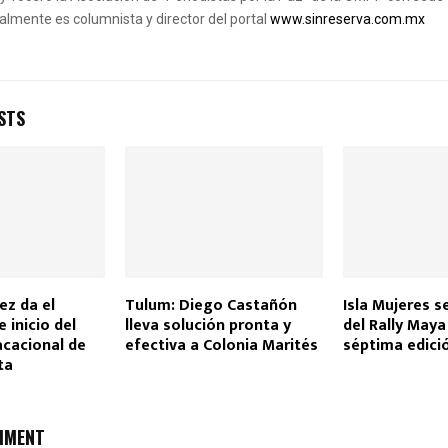
almente es columnista y director del portal
www.sinreserva.com.mx
STS
z da el
Tulum: Diego Castañón
Isla Mujeres s
 inicio del
lleva solución pronta y
del Rally Maya
acacional de
efectiva a Colonia Marités
séptima edici
ta
MMENT