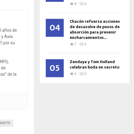
8
0
Chacón refuerza acciones
04
de desazolve de pozos de
0 años de
absorción para prevenir
 y Asia.
encharcamientos...
P, por su
7
0
Zendaya y Tom Holland
NPI),
05
celebran boda en secreto
 de
az” de la
5
0
CHUPTE