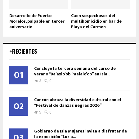
Desarrollo de Puerto
Caen sospechosos del
Morelos, palpable en tercer
multihomicidio en bar de
aniversario
Playa del Carmen
+RECIENTES
Concluye la tercera semana del curso de
01
verano “Ba’axlo’ob Paalalo’ob” en Isla...
3
0
Cancún abraza la diversidad cultural con el
02
“Festival de danzas negras 2026”
5
0
Gobierno de Isla Mujeres invita a disfrutar de
03
la exposición “Luz a...