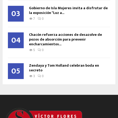
Gobierno de Isla Mujeres invita a disfrutar de
03
la exposición “Luz a...
7
0
Chacón refuerza acciones de desazolve de
04
pozos de absorción para prevenir
encharcamientos...
5
0
Zendaya y Tom Holland celebran boda en
05
secreto
3
0