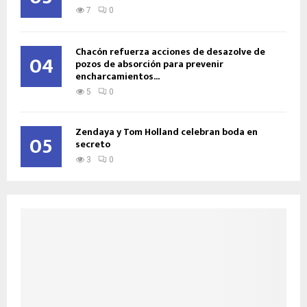
7
0
Chacón refuerza acciones de desazolve de
04
pozos de absorción para prevenir
encharcamientos...
5
0
Zendaya y Tom Holland celebran boda en
05
secreto
3
0