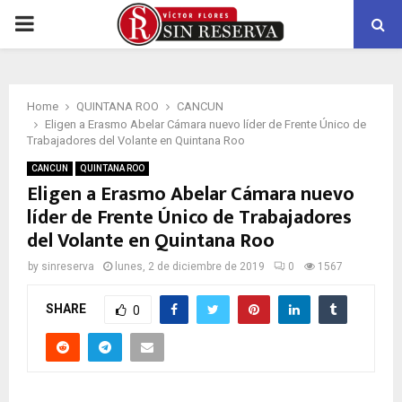
PRIMARY
MENU
Home
QUINTANA ROO
CANCUN
Eligen a Erasmo Abelar Cámara nuevo líder de Frente Único de
Trabajadores del Volante en Quintana Roo
CANCUN
QUINTANA ROO
Eligen a Erasmo Abelar Cámara nuevo
líder de Frente Único de Trabajadores
del Volante en Quintana Roo
by
sinreserva
lunes, 2 de diciembre de 2019
0
1567
SHARE
0