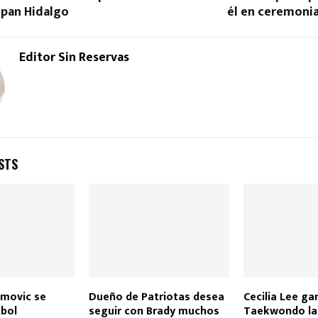
lpan Hidalgo
él en ceremonia
Editor Sin Reservas
STS
imovic se
Dueño de Patriotas desea
Cecilia Lee ga
tbol
seguir con Brady muchos
Taekwondo la