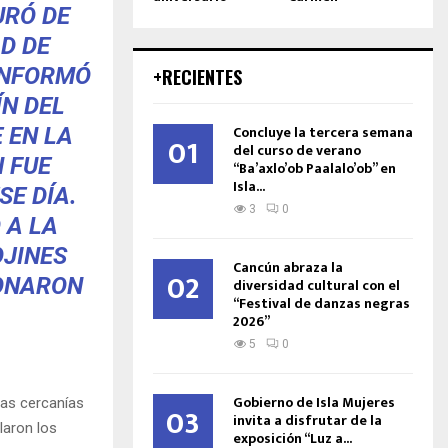
URÓ DE
AD DE
INFORMÓ
+RECIENTES
ÍN DEL
Concluye la tercera semana
 EN LA
01
del curso de verano
 FUE
“Ba’axlo’ob Paalalo’ob” en
Isla...
E DÍA.
3
0
 A LA
OJINES
Cancún abraza la
02
IONARON
diversidad cultural con el
“Festival de danzas negras
2026”
5
0
Gobierno de Isla Mujeres
las cercanías
03
invita a disfrutar de la
laron los
exposición “Luz a...