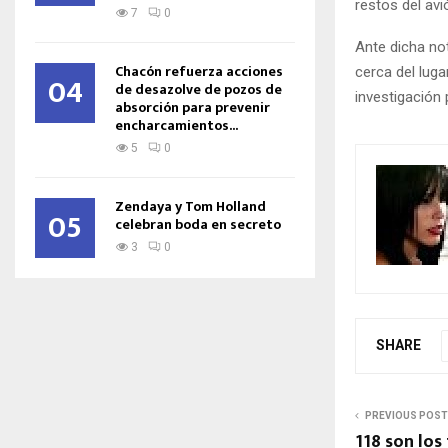
restos del avi
7
0
Ante dicha not
Chacón refuerza acciones
cerca del lug
04
de desazolve de pozos de
investigación
absorción para prevenir
encharcamientos...
5
0
Zendaya y Tom Holland
05
celebran boda en secreto
3
0
SHARE
PREVIOUS POST
118 son los