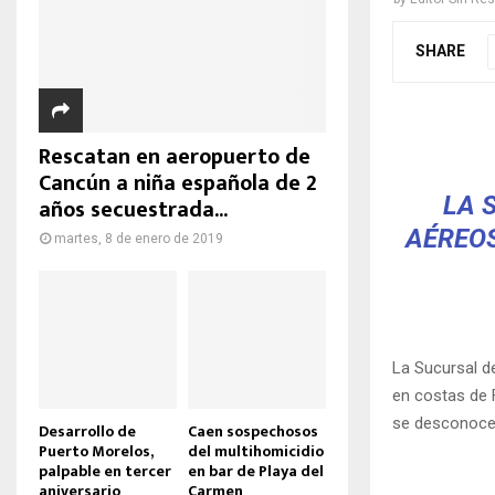
SHARE
Rescatan en aeropuerto de
Cancún a niña española de 2
LA 
años secuestrada...
AÉREOS
martes, 8 de enero de 2019
La Sucursal d
en costas de F
se desconoce
Desarrollo de
Caen sospechosos
Puerto Morelos,
del multihomicidio
palpable en tercer
en bar de Playa del
aniversario
Carmen