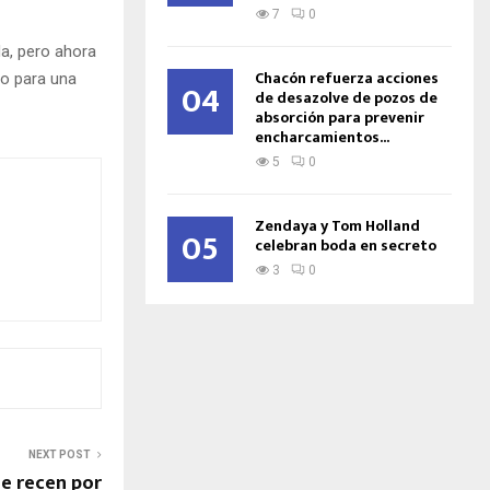
7
0
da, pero ahora
Chacón refuerza acciones
ro para una
04
de desazolve de pozos de
absorción para prevenir
encharcamientos...
5
0
Zendaya y Tom Holland
05
celebran boda en secreto
3
0
NEXT POST
e recen por