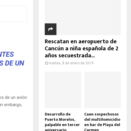
Rescatan en aeropuerto de
Cancún a niña española de 2
NTES
años secuestrada...
S DE UN
martes, 8 de enero de 2019
os de un avión
sin embargo,
Desarrollo de
Caen sospechosos
Puerto Morelos,
del multihomicidio
palpable en tercer
en bar de Playa del
aniversario
Carmen