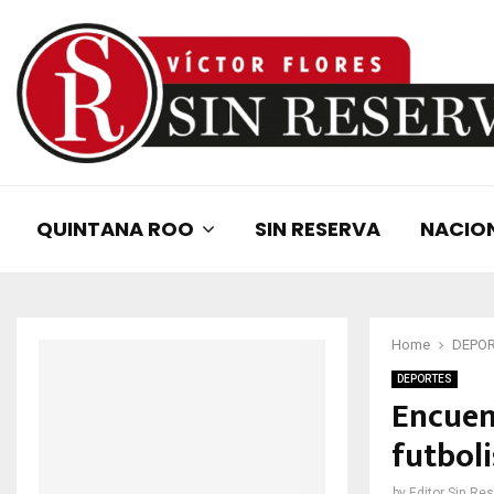
QUINTANA ROO
SIN RESERVA
NACIO
Home
DEPO
DEPORTES
Encuen
futboli
by
Editor Sin Re