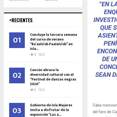
“EN L
ENQU
INVEST
+RECIENTES
QUE S
Concluye la tercera semana
ASIEN
01
del curso de verano
PEN
“Ba’axlo’ob Paalalo’ob” en
Isla...
ENCON
3
0
DE U
CONCL
Cancún abraza la
02
SEAN D
diversidad cultural con el
“Festival de danzas negras
2026”
5
0
Gobierno de Isla Mujeres
Cabe menciona
03
invita a disfrutar de la
del faro de C
exposición “Luz a...