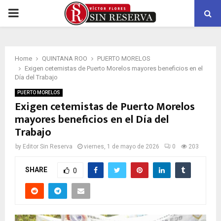
PRIMARY
MENU
Home
QUINTANA ROO
PUERTO MORELOS
Exigen cetemistas de Puerto Morelos mayores beneficios en el
Día del Trabajo
PUERTO MORELOS
Exigen cetemistas de Puerto Morelos
mayores beneficios en el Día del
Trabajo
by
Editor Sin Reserva
viernes, 1 de mayo de 2026
0
203
SHARE
0