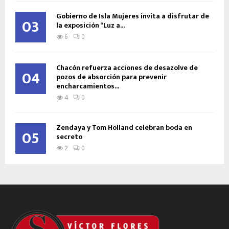
Gobierno de Isla Mujeres invita a disfrutar de
03
la exposición “Luz a...
6
0
Chacón refuerza acciones de desazolve de
04
pozos de absorción para prevenir
encharcamientos...
4
0
Zendaya y Tom Holland celebran boda en
05
secreto
2
0