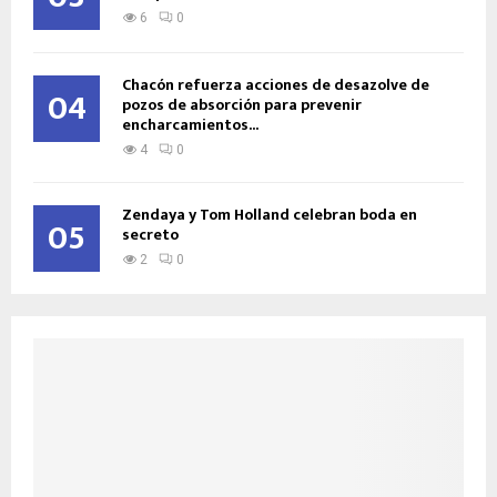
6
0
Chacón refuerza acciones de desazolve de
04
pozos de absorción para prevenir
encharcamientos...
4
0
Zendaya y Tom Holland celebran boda en
05
secreto
2
0