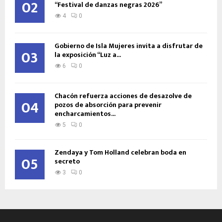
02
“Festival de danzas negras 2026”
4
0
Gobierno de Isla Mujeres invita a disfrutar de
03
la exposición “Luz a...
6
0
Chacón refuerza acciones de desazolve de
04
pozos de absorción para prevenir
encharcamientos...
5
0
Zendaya y Tom Holland celebran boda en
05
secreto
3
0