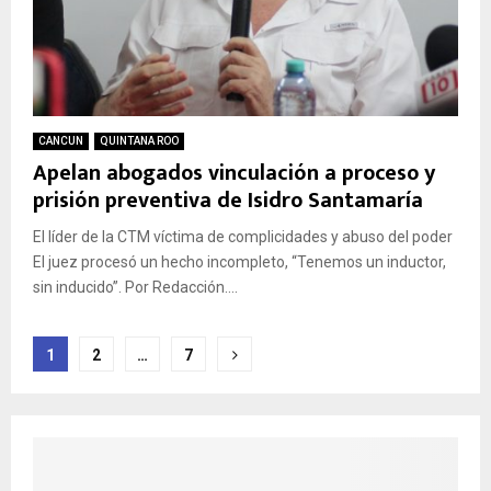
CANCUN
QUINTANA ROO
Apelan abogados vinculación a proceso y
prisión preventiva de Isidro Santamaría
El líder de la CTM víctima de complicidades y abuso del poder
El juez procesó un hecho incompleto, “Tenemos un inductor,
sin inducido”. Por Redacción....
Paginación
1
2
…
7
de
entradas