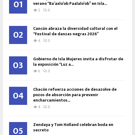
01
verano “Ba’axlo’ob Paalalo’ob” en Isla...
2
0
Cancún abraza la diversidad cultural con el
02
“Festival de danzas negras 2026”
4
0
Gobierno de Isla Mujeres invita a disfrutar de
03
la exposición “Luz a...
6
0
Chacón refuerza acciones de desazolve de
04
pozos de absorción para prevenir
encharcamientos...
4
0
Zendaya y Tom Holland celebran boda en
05
secreto