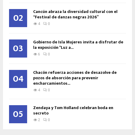
Cancún abraza la diversidad cultural con el
02
“Festival de danzas negras 2026”
4
0
Gobierno de Isla Mujeres invita a disfrutar de
03
la exposición “Luz a...
6
0
Chacón refuerza acciones de desazolve de
04
pozos de absorción para prevenir
encharcamientos...
4
0
Zendaya y Tom Holland celebran boda en
05
secreto
2
0