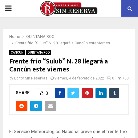
PRIMARY
MENU
Home
QUINTANA ROO
Frente frío “Sulub” N. 28 llegará a Cancún este viernes
CANCUN
QUINTANA ROO
Frente frío “Sulub” N. 28 llegará a
Cancún este viernes
by
Editor Sin Reservas
viernes, 4 de febrero de 2022
0
730
SHARE
0
El Servicio Meteorológico Nacional prevé que el frente frío