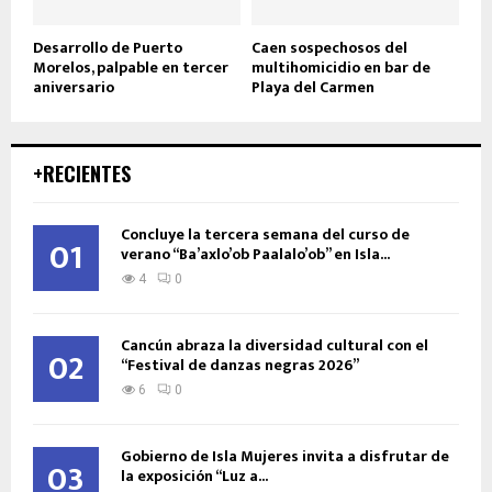
Desarrollo de Puerto
Caen sospechosos del
Morelos, palpable en tercer
multihomicidio en bar de
aniversario
Playa del Carmen
+RECIENTES
Concluye la tercera semana del curso de
01
verano “Ba’axlo’ob Paalalo’ob” en Isla...
4
0
Cancún abraza la diversidad cultural con el
02
“Festival de danzas negras 2026”
6
0
Gobierno de Isla Mujeres invita a disfrutar de
03
la exposición “Luz a...