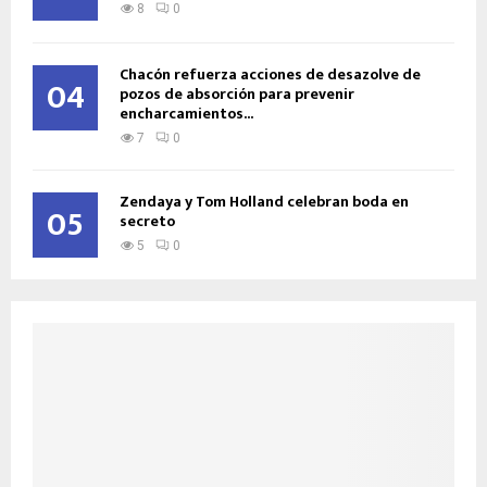
8
0
Chacón refuerza acciones de desazolve de
04
pozos de absorción para prevenir
encharcamientos...
7
0
Zendaya y Tom Holland celebran boda en
05
secreto
5
0