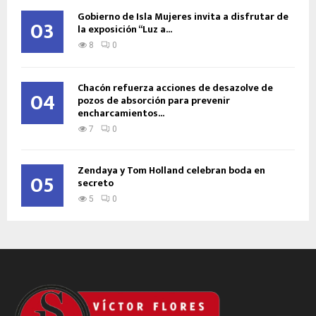
Gobierno de Isla Mujeres invita a disfrutar de
03
la exposición “Luz a...
8
0
Chacón refuerza acciones de desazolve de
04
pozos de absorción para prevenir
encharcamientos...
7
0
Zendaya y Tom Holland celebran boda en
05
secreto
5
0