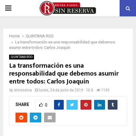
PRIMARY
MENU
Home
QUINTANA ROO
La transformación es una responsabilidad que debemos
asumir entre todos: Carlos Joaquín
QUINTANA ROO
La transformación es una
responsabilidad que debemos asumir
entre todos: Carlos Joaquín
by
sinreserva
lunes, 24 de junio de 2019
0
1193
SHARE
0