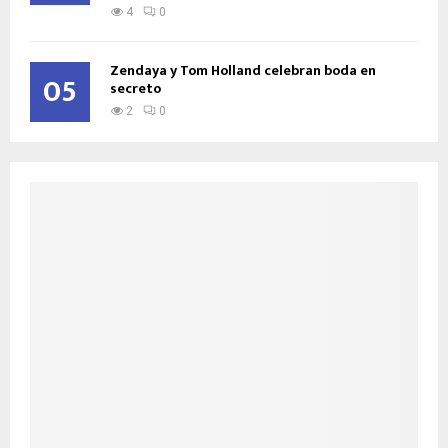
4
0
Zendaya y Tom Holland celebran boda en
05
secreto
2
0