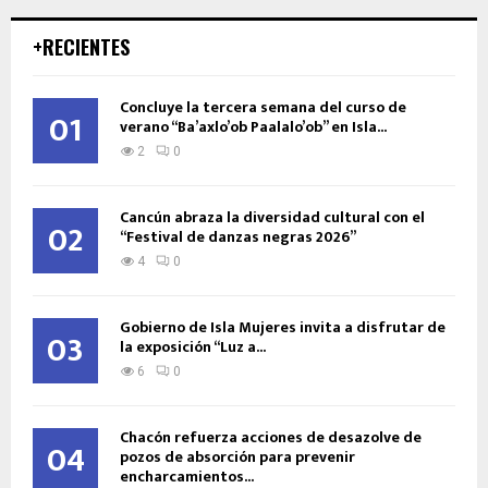
+RECIENTES
Concluye la tercera semana del curso de
01
verano “Ba’axlo’ob Paalalo’ob” en Isla...
2
0
Cancún abraza la diversidad cultural con el
02
“Festival de danzas negras 2026”
4
0
Gobierno de Isla Mujeres invita a disfrutar de
03
la exposición “Luz a...
6
0
Chacón refuerza acciones de desazolve de
04
pozos de absorción para prevenir
encharcamientos...