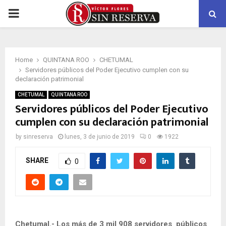
PRIMARY
MENU
Home
QUINTANA ROO
CHETUMAL
Servidores públicos del Poder Ejecutivo cumplen con su
declaración patrimonial
CHETUMAL
QUINTANA ROO
Servidores públicos del Poder Ejecutivo
cumplen con su declaración patrimonial
by
sinreserva
lunes, 3 de junio de 2019
0
1922
SHARE
0
Chetumal.- Los más de 3 mil 908 servidores públicos