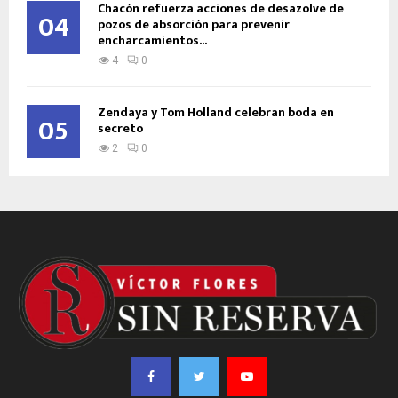
Chacón refuerza acciones de desazolve de
04
pozos de absorción para prevenir
encharcamientos...
4
0
Zendaya y Tom Holland celebran boda en
05
secreto
2
0