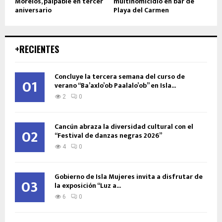
Morelos, palpable en tercer
multihomicidio en bar de
aniversario
Playa del Carmen
+RECIENTES
Concluye la tercera semana del curso de
01
verano “Ba’axlo’ob Paalalo’ob” en Isla...
2
0
Cancún abraza la diversidad cultural con el
02
“Festival de danzas negras 2026”
4
0
Gobierno de Isla Mujeres invita a disfrutar de
03
la exposición “Luz a...
6
0