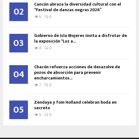
Cancún abraza la diversidad cultural con el
02
“Festival de danzas negras 2026”
6
0
Gobierno de Isla Mujeres invita a disfrutar de
03
la exposición “Luz a...
8
0
Chacón refuerza acciones de desazolve de
04
pozos de absorción para prevenir
encharcamientos...
7
0
Zendaya y Tom Holland celebran boda en
05
secreto
5
0