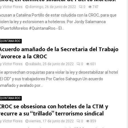
by
Víctor Flores
domingo, 26 de junio de 2022
0
747
Acusan a Catalina Portillo de estar coludida con la CROC, para que
violen la ley y extorsionen a hoteleros. Por Jordy Salamanca
#PuertoMorelos #QuintanaRoo.- El...
QUINTANA ROO
Acuerdo amañado de la Secretaria del Trabajo
favorece a la CROC
by
Víctor Flores
sábado, 25 de junio de 2022
0
601
Se aprovechan croquistas para violar la ley y desestabilizar al hotel
“El CID” y sus trabajadores Por Carlos Sahagun Un acuerdo
amañado y avalado por...
QUINTANA ROO
CROC se obsesiona con hoteles de la CTM y
recurre a su “trillado” terrorismo sindical
by
Víctor Flores
viernes, 17 de junio de 2022
0
859