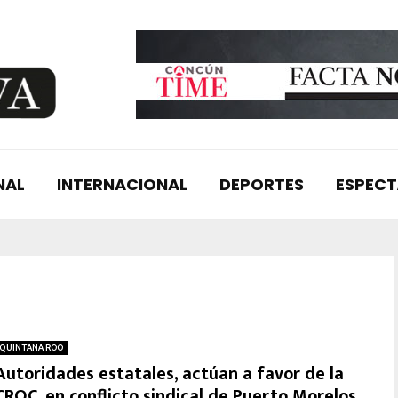
NAL
INTERNACIONAL
DEPORTES
ESPEC
QUINTANA ROO
Autoridades estatales, actúan a favor de la
CROC, en conflicto sindical de Puerto Morelos.