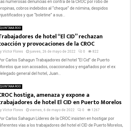
Las numerosas denuncias en contra de la CROC por robo de
propinas, cobros indebidos al “cheque” de nómina, despidos
njustificados y que “boletine” a sus...
QUINTANA ROO
Trabajadores de hotel “El CID” rechazan
coacción y provocaciones de la CROC
by
Víctor Flores
jueves, 26 de mayo de 2022
0
822
Por Carlos Sahagun Trabajadores del hotel “El Cid” de Puerto
Morelos que son acosados, coaccionados y engañados por el ex
delegado general del hotel, Juan...
QUINTANA ROO
CROC hostiga, amenaza y expone a
trabajadores de hotel El CID en Puerto Morelos
by
Víctor Flores
viernes, 6 de mayo de 2022
0
1267
Por Carlos Sahagun Líderes de la CROC insisten en hostigar por
diferentes vías a los trabajadores del hotel el CID de Puerto Morelos,