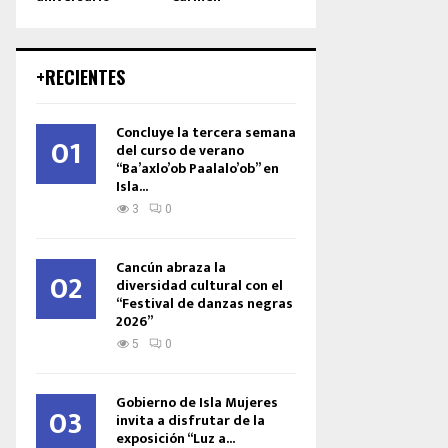
+RECIENTES
Concluye la tercera semana
01
del curso de verano
“Ba’axlo’ob Paalalo’ob” en
Isla...
3
0
Cancún abraza la
02
diversidad cultural con el
“Festival de danzas negras
2026”
5
0
Gobierno de Isla Mujeres
03
invita a disfrutar de la
exposición “Luz a...