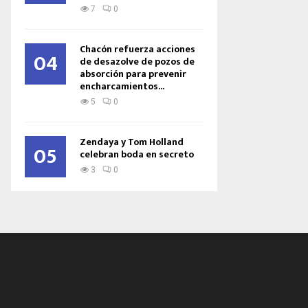
7
0
Chacón refuerza acciones
04
de desazolve de pozos de
absorción para prevenir
encharcamientos...
5
0
Zendaya y Tom Holland
05
celebran boda en secreto
3
0