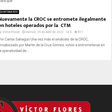
ara que...
QUINTANA ROO
Nuevamente la CROC se entromete ilegalmente
en hoteles operados por la CTM
by
Víctor Flores
viernes, 29 de abril de 2022
0
817
Por Carlos Sahagun Una vez más el sindicato de la CROC,
encabezado por Martin de la Cruz Gómez, volvió a entrometerse en
a operatividad de...