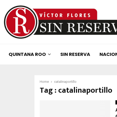
QUINTANA ROO
SIN RESERVA
NACIO
Home
catalinaportillo
Tag : catalinaportillo